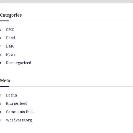
r
c
h
Categories
i
v
CMC
e
s
Dead
DMC
News
Uncategorized
Meta
Log in
Entries feed
Comments feed
WordPress.org