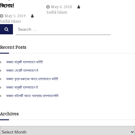
o
বিছানায়!
May 6, 2018
Saiful Islam
n
May 5, 2019
Saiful Islam
S
S
e
e
a
a
r
c
r
Recent Posts
h
c
h
অজ্ঞাত মানুষটি হাসপাতালে ভর্তি!!
f
অজ্ঞাত মেয়েটি হাসপাতালে !!
o
r
অজ্ঞাত বৃদ্ধা গুরুত্বর আহত,হাসপাতালে ভর্তি!!
:
অজ্ঞাত মানুষটি হাসপাতালে !!
অজ্ঞাত মহিলাটি আহত অবস্থায় হাসপাতালে!!!!
Archives
A