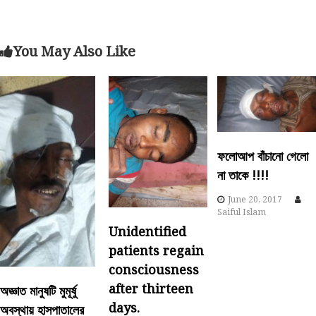
s
t
You May Also Like
n
a
v
ফলোআপ বাঁচানো গেলো
i
না তাকে !!!!
g
June 20, 2017
Saiful Islam
a
Unidentified
patients regain
t
consciousness
after thirteen
অজ্ঞাত মানুষটি মুমূর্ষু
i
days.
অবস্থায় হাসপাতালের