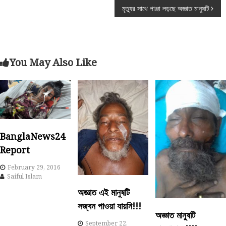
o
মৃত্যুর সাথে পাঞ্জা লড়ছে অজ্ঞাত মানুষটি
s
t
You May Also Like
n
a
v
BanglaNews24
i
Report
g
February 29, 2016
Saiful Islam
a
অজ্ঞাত এই মানুষটি
সজ্বন পাওয়া যায়নি!!!
t
অজ্ঞাত মানুষটি
September 22,