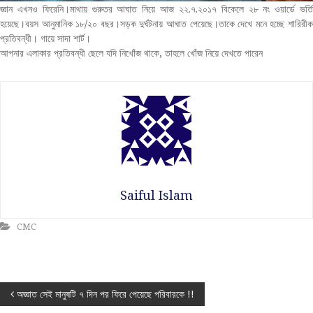
জ্ঞান এখনও ফিরেনি।মাথায় গুরুতর আঘাত নিয়ে আজ ২২.৭.২০১৭ বিকেলে ২৮ নং ওয়ার্ডে ভর্তি
হয়েছে।বয়স আনুমানিক ১৮/২০ বছর।সড়ক দুর্ঘটনায় আঘাত পেয়েছে।তাকে দেখে মনে হচ্ছে শারিরীক
প্রতিবন্ধী। গায়ে সাদা শার্ট।
আপনার এলাকার প্রতিবন্ধী ছেলে যদি নিখোঁজ থাকে, তাহলে খোঁজ নিয়ে দেখতে পারেন
Saiful Islam
CMC
P
অজ্ঞাত সেই মানুষটি ৭ দিন পর ফিরে পেয়েছে পরিবারকে !!