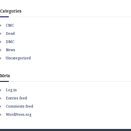
c
h
Categories
i
v
CMC
e
s
Dead
DMC
News
Uncategorized
Meta
Log in
Entries feed
Comments feed
WordPress.org