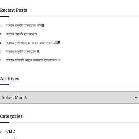
a
r
c
r
i
Recent Posts
h
c
h
o
অজ্ঞাত মানুষটি হাসপাতালে ভর্তি!!
f
অজ্ঞাত মেয়েটি হাসপাতালে !!
o
n
r
অজ্ঞাত বৃদ্ধা গুরুত্বর আহত,হাসপাতালে ভর্তি!!
:
অজ্ঞাত মানুষটি হাসপাতালে !!
অজ্ঞাত মহিলাটি আহত অবস্থায় হাসপাতালে!!!!
Archives
A
r
c
h
Categories
i
v
CMC
e