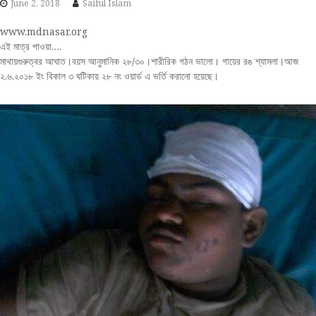
June 2, 2018
Saiful Islam
www.mdnasar.org
এই মাত্র পাওয়া….
মাথায়গুরুত্বর আঘাত।বয়স আনুমানিক ২৮/৩০।শারীরিক গঠন ভালো। গায়ের রঙ শ্যামলা।আজ
২.৬.২০১৮ ইং বিকাল ৩ ঘটিকায় ২৮ নং ওয়ার্ড এ ভর্তি করানো হয়েছে।