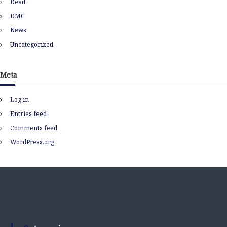
s
Dead
DMC
News
Uncategorized
Meta
Log in
Entries feed
Comments feed
WordPress.org