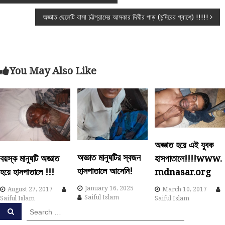
o
অজ্ঞাত ছেলেটি বাসা চট্টগ্রামের আসকার দিঘীর পাড় (মন্দিরের প্বাশে) !!!!!
s
t
You May Also Like
n
a
v
অজ্ঞাত হয়ে এই যুবক
i
অজ্ঞাত মানুষটির স্বজন
হাসপাতালে!!!!www.
বয়স্ক মানুষটি অজ্ঞাত
হাসপাতালে আসেনি!
mdnasar.org
হয়ে হাসপাতালে !!!
g
January 16, 2025
March 10, 2017
August 27, 2017
a
Saiful Islam
Saiful Islam
Saiful Islam
S
S
e
t
e
a