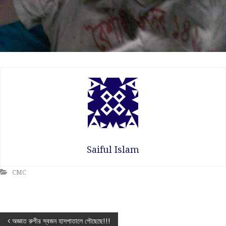
Saiful Islam
CMC
P
অজ্ঞাত রুগীর স্বজন হাসপাতালে পৌছেছে!!!