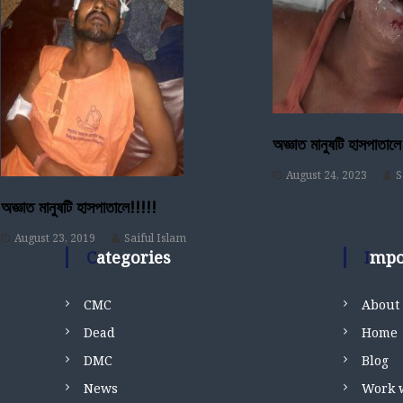
a
v
i
g
অজ্ঞাত মানুষটি হাসপাতালে
a
August 24, 2023
S
t
অজ্ঞাত মানুষটি হাসপাতালে!!!!!
August 23, 2019
Saiful Islam
i
Categories
Imp
o
CMC
About
n
Dead
Home
DMC
Blog
News
Work 