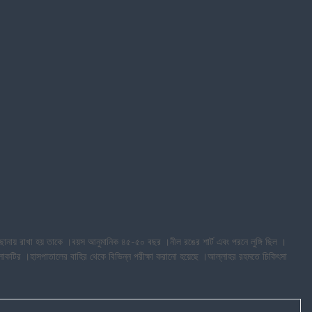
িছানায় রাখা হয় তাকে ।বয়স আনুমানিক ৪৫-৫০ বছর ।নীল রঙের শার্ট এবং পরনে লুঙ্গি ছিল ।
লোকটির ।হাসপাতালের বাহির থেকে বিভিন্ন পরীক্ষা করানো হয়েছে ।আল্লাহর রহমতে চিকিৎসা