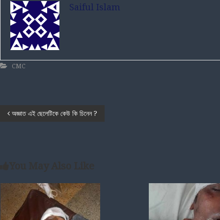
Saiful Islam
CMC
P
অজ্ঞাত এই ছেলেটিকে কেউ কি চিনেন ?
o
s
You May Also Like
t
n