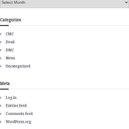
r
c
h
Categories
i
v
CMC
e
s
Dead
DMC
News
Uncategorized
Meta
Log in
Entries feed
Comments feed
WordPress.org