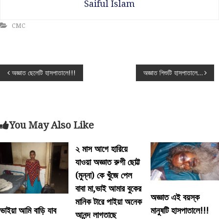
Saiful Islam
CMC
P
অজ্ঞাত ছেলেটি হাসপাতালে!!!
অজ্ঞাত শিশুটি হাসপাতালে…
o
s
You May Also Like
t
২ মাস আগে হারিয়ে
n
যাওয়া অজ্ঞাত রুগী ছোট্ট
(মুন্না) কে খুঁজে পেল
a
বাবা মা,ভাই আমার বুকের
অজ্ঞাত এই বয়স্ক
মানিক টারে পাইয়া অনেক
v
ভাইয়া আমি বাড়ি যাব
মানুষটি হাসপাতালে!!!
আনন্দ লাগতাছে