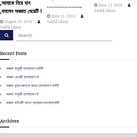
,আমাকে নিয়ে যান
i
…………………..
June 13, 2018
,বললেন অজ্ঞাত মেয়েটি !
Saiful Islam
June 11, 2016
g
August 10, 2016
Saiful Islam
Saiful Islam
a
S
S
e
e
a
t
a
r
c
r
Recent Posts
h
i
c
h
অজ্ঞাত মানুষটি হাসপাতালে ভর্তি!!
f
o
অজ্ঞাত মেয়েটি হাসপাতালে !!
o
r
n
অজ্ঞাত বৃদ্ধা গুরুত্বর আহত,হাসপাতালে ভর্তি!!
:
অজ্ঞাত মানুষটি হাসপাতালে !!
অজ্ঞাত মহিলাটি আহত অবস্থায় হাসপাতালে!!!!
Archives
A