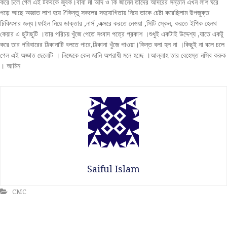
করে চলে গেল এই টকবকে জুবক।বাবা মা আদ ও কি জানেন তাদের আদরের সন্তান এখন লাশ ঘরে
পড়ে আছে অজ্ঞাত লাশ হয়ে ?কিন্তু সকলের সহযোগিতায় নিয়ে তাকে চেষ্টা করেছিলাম উপজুক্ত
চিকিৎসার জন্য।ফাইল নিয়ে ডাক্তার ,নার্স ,এক্সরে করতে নেওয়া ,সিটি স্কেন, করতে ইপিক হেলথ
কেয়ার এ ছুটাছুটি ।তার পরিচয় খুঁজে পেতে সংবাদ পত্রে প্রকাশ ।শুধুই একটাই উদ্দেশ্য ,যাতে একটু
করে তার পরিবারের ঠিকানাটি বলতে পারে,ঠিকানা খুঁজে পাওয়া।কিন্ত বলা হল না ।কিছুই না বলে চলে
গেল এই অজ্ঞাত ছেলেটি । নিজেকে কেন জানি অপরাধী মনে হচ্ছে ।আল্লাহ তার বেহেস্ত নসিব করুক
। আমিন
Saiful Islam
CMC