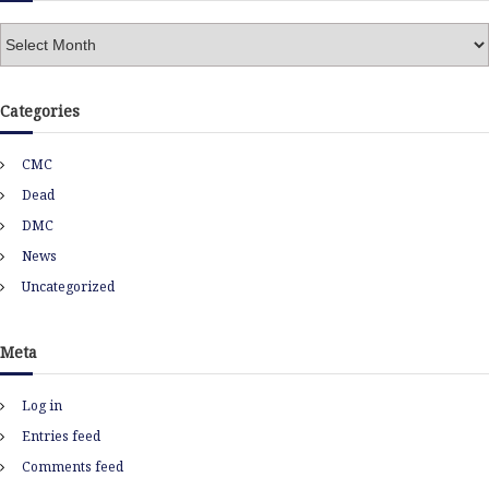
A
r
c
h
Categories
i
v
CMC
e
s
Dead
DMC
News
Uncategorized
Meta
Log in
Entries feed
Comments feed