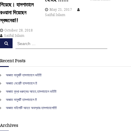
গিয়েছে। হাসপাতালে
t
May 21, 2017
রওয়ানা দিয়েছেন
Saiful Islam
স্বজনেরা!!
i
October 28, 2018
o
Saiful Islam
S
S
n
e
e
a
a
r
c
r
Recent Posts
h
c
h
অজ্ঞাত মানুষটি হাসপাতালে ভর্তি!!
f
অজ্ঞাত মেয়েটি হাসপাতালে !!
o
r
অজ্ঞাত বৃদ্ধা গুরুত্বর আহত,হাসপাতালে ভর্তি!!
:
অজ্ঞাত মানুষটি হাসপাতালে !!
অজ্ঞাত মহিলাটি আহত অবস্থায় হাসপাতালে!!!!
Archives