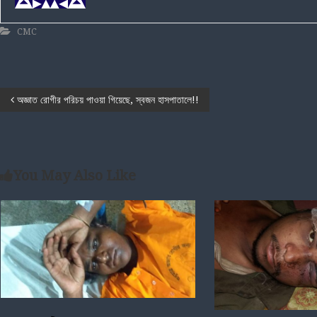
CMC
P
অজ্ঞাত রোগীর পরিচয় পাওয়া গিয়েছে, স্বজন হাসপাতালে!!
o
s
You May Also Like
t
n
a
v