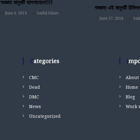
i
অজ্ঞাত মানুষটি হাসপাতালে!!!!
অজ্ঞাত এই মানুষটি চিকিৎস
June 6, 2019
Saiful Islam
g
June 27, 2018
Sai
a
t
i
Categories
Imp
o
CMC
About
n
Dead
Home
DMC
Blog
News
Work 
Uncategorized