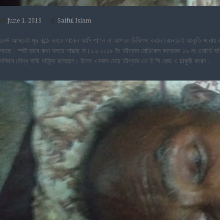
June 1, 2019
Saiful Islam
কেউ আসলেই মৃদু কন্ঠে বলতে থাকেন আমি পাগল না আমাকে চিকিৎসা করান।এভাবেই আকুতি জানায় ৬০ ব
আছে। স্পষ্ট ভাবে কথা বলতে পারছে না।১.৬.২০১৯ ইং চট্টগ্রাম মেডিকেল কলেজের ১৬ নং ওয়ার্ডে ভর
দক্ষিনে বৌদ্ধ বাড়ি বাসিন্দা বলেছেন। উনার একজন মেয়ে চট্টগ্রাম এর ই পি জেড এ চাকুরী করেন।