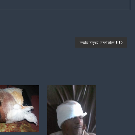
অজ্ঞাত মানুষটি হাসপাতালে!!!!