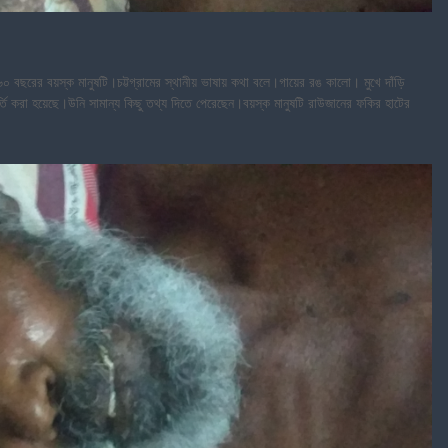
ছরের বয়স্ক মানুষটি।চট্টগ্রামের স্থানীয় ভাষায় কথা বলে।গায়ের রঙ কালো। মুখে দাঁড়ি
্তি করা হয়েছে।উনি সামান্য কিছু তথ্য দিতে পেরেছেন।বয়স্ক মানুষটি রাউজানের ফকির হাটের