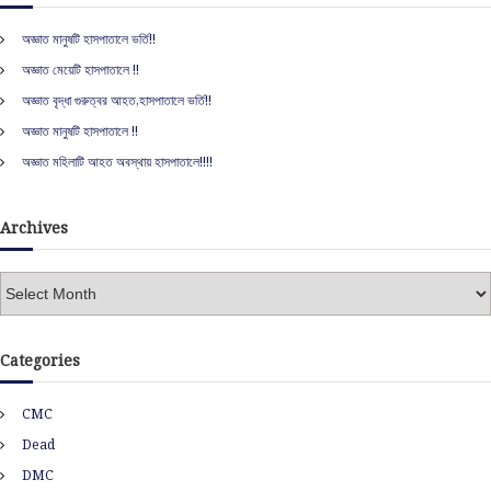
i
c
h
অজ্ঞাত মানুষটি হাসপাতালে ভর্তি!!
f
o
অজ্ঞাত মেয়েটি হাসপাতালে !!
o
r
n
অজ্ঞাত বৃদ্ধা গুরুত্বর আহত,হাসপাতালে ভর্তি!!
:
অজ্ঞাত মানুষটি হাসপাতালে !!
অজ্ঞাত মহিলাটি আহত অবস্থায় হাসপাতালে!!!!
Archives
A
r
c
h
Categories
i
v
CMC
e
s
Dead
DMC