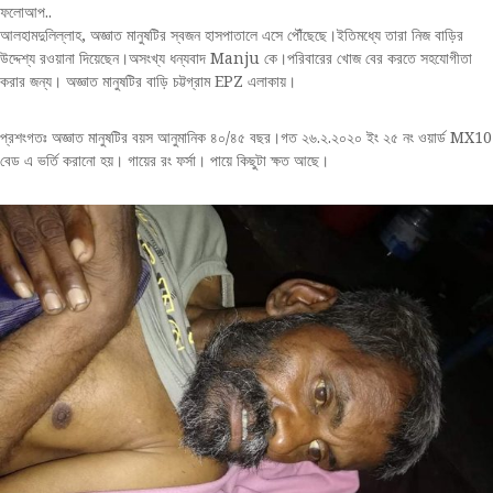
ফলোআপ..
আলহামদুলিল্লাহ, অজ্ঞাত মানুষটির স্বজন হাসপাতালে এসে পৌঁছেছে।ইতিমধ্যে তারা নিজ বাড়ির
উদ্দেশ্য রওয়ানা দিয়েছেন।অসংখ্য ধন্যবাদ Manju কে।পরিবারের খোজ বের করতে সহযোগীতা
করার জন্য। অজ্ঞাত মানুষটির বাড়ি চট্টগ্রাম EPZ এলাকায়।
প্রশংগতঃ অজ্ঞাত মানুষটির বয়স আনুমানিক ৪০/৪৫ বছর।গত ২৬.২.২০২০ ইং ২৫ নং ওয়ার্ড MX10
বেড এ ভর্তি করানো হয়। গায়ের রং ফর্সা। পায়ে কিছুটা ক্ষত আছে।