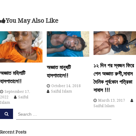
o
s
You May Also Like
t
n
a
১২ দিন পর স্বজন ফিরে
অজ্ঞাত মানুষটি
v
অজ্ঞাত মহিলাটি
পেল অজ্ঞাত রুগী,সাবাস
হাসপাতালে!!
হাসপাতালে!!
দৈনিক পূর্বকোন পত্রিকা
i
October 14, 2018
সাবাস !!!
Saiful Islam
September 17,
g
2022
Saiful
March 13, 2017
Islam
Saiful Islam
a
S
S
e
e
a
t
a
r
c
r
Recent Posts
h