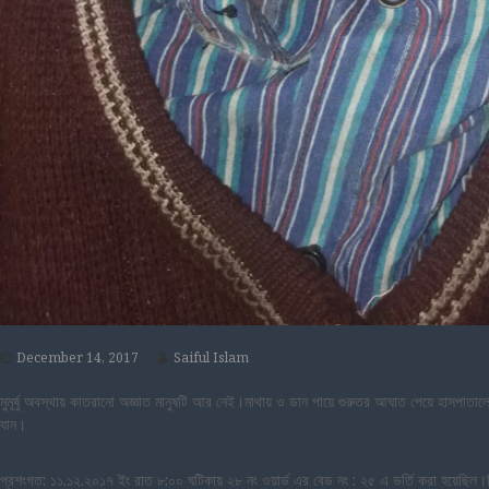
December 14, 2017
Saiful Islam
মুমূর্ষু অবস্থায় কাতরানো অজ্ঞাত মানুষটি আর নেই।মাথায় ও ডান পায়ে গুরুতর আঘাত পেয়ে হাসপা
যান।
প্রশংগত: ১১.১২.২০১৭ ইং রাত ৮:০০ ঘটিকায় ২৮ নং ওয়ার্ড এর বেড নং : ২৫ এ ভর্তি করা হয়েছিল।সি