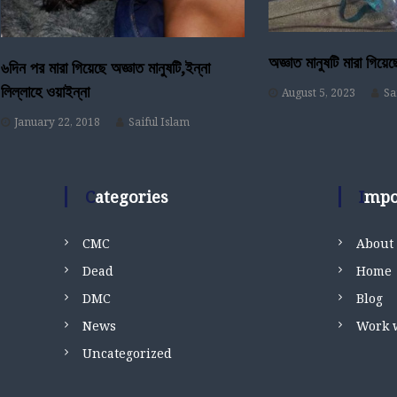
i
g
অজ্ঞাত মানুষটি মারা গিয়েছ
৬দিন পর মারা গিয়েছে অজ্ঞাত মানুষটি,ইন্না
a
লিল্লাহে ওয়াইন্না
August 5, 2023
Sa
t
January 22, 2018
Saiful Islam
i
Categories
Imp
o
n
CMC
About
Dead
Home
DMC
Blog
News
Work 
Uncategorized