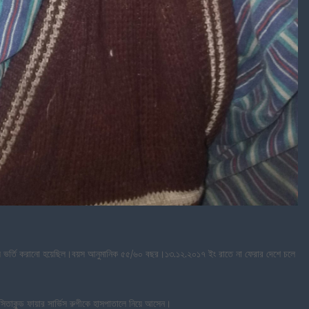
তালে ভর্তি করানো হয়েছিল।বয়স আনুমানিক ৫৫/৬০ বছর।১৩.১২.২০১৭ ইং রাতে না ফেরার দেশে চলে
তাকুন্ড ফায়ার সার্ভিস রুগীকে হাসপাতালে নিয়ে আসেন।