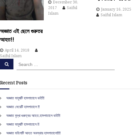
December 30,
a
2017
Saiful
January 16, 2025
Islam
Saiful Islam
t
অজ্ঞাত এই ছেলে গুরুতর
i
আহত!!
o
April 14, 2018
Saiful Islam
S
n
S
e
e
a
a
r
c
r
Recent Posts
h
c
h
অজ্ঞাত মানুষটি হাসপাতালে ভর্তি!!
f
অজ্ঞাত মেয়েটি হাসপাতালে !!
o
r
অজ্ঞাত বৃদ্ধা গুরুত্বর আহত,হাসপাতালে ভর্তি!!
:
অজ্ঞাত মানুষটি হাসপাতালে !!
অজ্ঞাত মহিলাটি আহত অবস্থায় হাসপাতালে!!!!