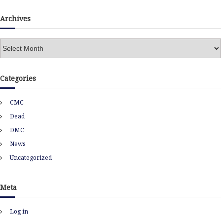
Archives
A
r
c
h
Categories
i
v
CMC
e
s
Dead
DMC
News
Uncategorized
Meta
Log in