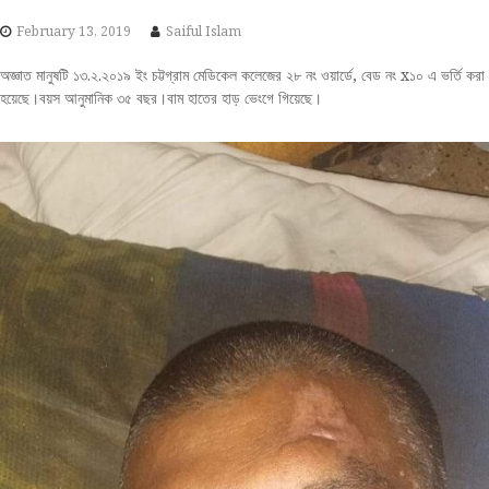
S
February 13, 2019
Saiful Islam
k
i
অজ্ঞাত মানুষটি ১৩.২.২০১৯ ইং চট্টগ্রাম মেডিকেল কলেজের ২৮ নং ওয়ার্ডে, বেড নং x১০ এ ভর্তি করা
p
হয়েছে।বয়স আনুমানিক ৩৫ বছর।বাম হাতের হাড় ভেংগে গিয়েছে।
t
o
c
o
n
t
e
n
t