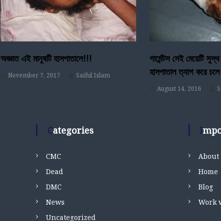
v
i
g
অজ্ঞাত এই মানুষটি হাসপাতালে!!!
গার্মেন্টস সেই মেয়েটি সুস্থ
a
হাসপাতাল ত্যাগ করে চলে
November 7, 2017
Saiful Islam
t
August 14, 2016
S
i
Categories
Imp
o
n
CMC
About
Dead
Home
DMC
Blog
News
Work 
Uncategorized