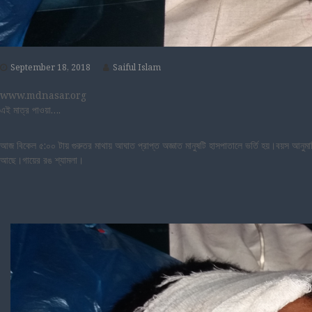
September 18, 2018
Saiful Islam
www.mdnasar.org
এই মাত্র পাওয়া….
আজ বিকেল ৫:০০ টায় গুরুতর মাথায় আঘাত প্রাপ্ত অজ্ঞাত মানুষটি হাসপাতালে ভর্তি হয়।বয়স আনুম
আছে।গায়ের রঙ শ্যামলা।