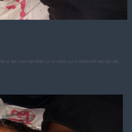
ানিক ৩৫ বছর।এখনো জ্ঞান ফিরেনি।২৮ নং ওয়ার্ডের ১৬এ নং বিছানায় ভর্তি আছে।মুখে দাড়ি