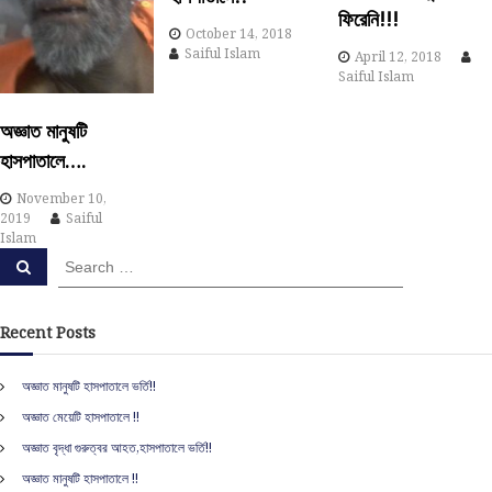
ফিরেনি!!!
i
October 14, 2018
Saiful Islam
April 12, 2018
g
Saiful Islam
a
অজ্ঞাত মানুষটি
হাসপাতালে….
t
November 10,
i
2019
Saiful
Islam
S
S
o
e
e
a
a
r
n
c
r
Recent Posts
h
c
h
অজ্ঞাত মানুষটি হাসপাতালে ভর্তি!!
f
অজ্ঞাত মেয়েটি হাসপাতালে !!
o
r
অজ্ঞাত বৃদ্ধা গুরুত্বর আহত,হাসপাতালে ভর্তি!!
:
অজ্ঞাত মানুষটি হাসপাতালে !!