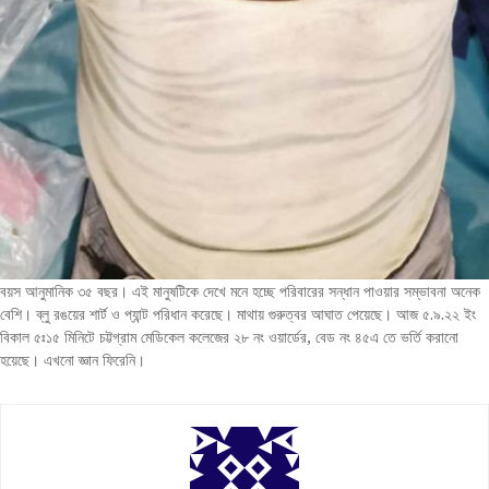
বয়স আনুমানিক ৩৫ বছর। এই মানুষটিকে দেখে মনে হচ্ছে পরিবারের সন্ধান পাওয়ার সম্ভাবনা অনেক
বেশি। ব্লু রঙয়ের শার্ট ও প্যান্ট পরিধান করেছে। মাথায় গুরুত্বর আঘাত পেয়েছে। আজ ৫.৯.২২ ইং
বিকাল ৫ঃ১৫ মিনিটে চট্টগ্রাম মেডিকেল কলেজের ২৮ নং ওয়ার্ডের, বেড নং ৪৫এ তে ভর্তি করানো
হয়েছে। এখনো জ্ঞান ফিরেনি।