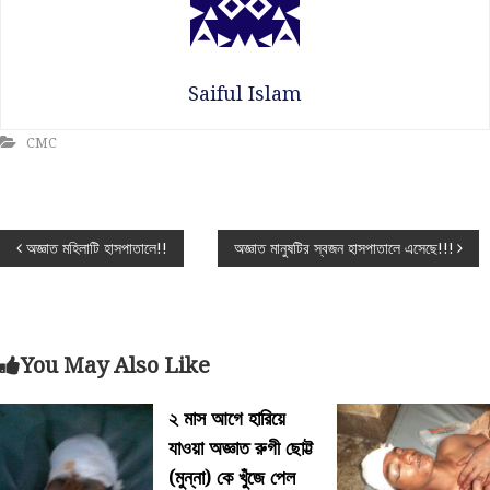
Saiful Islam
CMC
P
অজ্ঞাত মহিলাটি হাসপাতালে!!
অজ্ঞাত মানুষটির স্বজন হাসপাতালে এসেছে!!!
o
s
You May Also Like
t
২ মাস আগে হারিয়ে
n
যাওয়া অজ্ঞাত রুগী ছোট্ট
(মুন্না) কে খুঁজে পেল