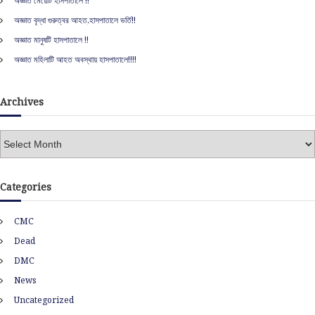
অজ্ঞাত মেয়েটি হাসপাতালে !!
o
r
অজ্ঞাত বৃদ্ধা গুরুত্বর আহত,হাসপাতালে ভর্তি!!
:
অজ্ঞাত মানুষটি হাসপাতালে !!
অজ্ঞাত মহিলাটি আহত অবস্থায় হাসপাতালে!!!!
Archives
A
r
c
h
Categories
i
v
CMC
e
s
Dead
DMC
News
Uncategorized