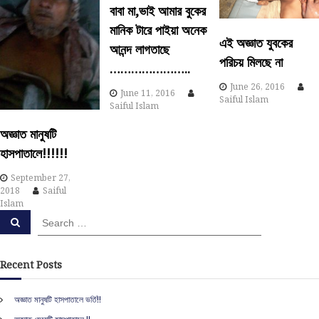
a
বাবা মা,ভাই আমার বুকের
মানিক টারে পাইয়া অনেক
v
এই অজ্ঞাত যুবকের
আনন্দ লাগতাছে
পরিচয় মিলছে না
i
…………………..
June 26, 2016
June 11, 2016
g
Saiful Islam
Saiful Islam
a
অজ্ঞাত মানুষটি
হাসপাতালে!!!!!!
t
September 27,
i
2018
Saiful
Islam
S
S
o
e
e
a
a
r
n
c
r
Recent Posts
h
c
h
অজ্ঞাত মানুষটি হাসপাতালে ভর্তি!!
f