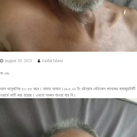
August 20, 2023
Saiful Islam
নং-৩৬
বয়স আনুমানিক ৫০-৫৫ বছর। মাথায় আঘাত।১৯.৮.২৩ ইং চট্টগ্রাম মেডিকেল কলেজের ক্যাজুয়ালিটি
ওয়ার্ডে ভর্তি করা হয়েছে। এখনো স্বজন পাওয়া যায় নি।