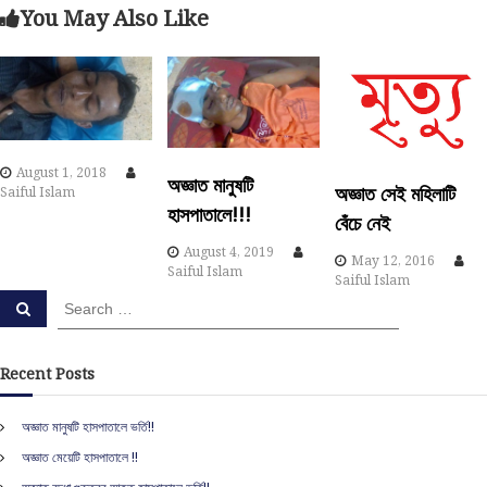
s
You May Also Like
t
n
a
August 1, 2018
অজ্ঞাত মানুষটি
v
অজ্ঞাত সেই মহিলাটি
Saiful Islam
হাসপাতালে!!!
বেঁচে নেই
i
August 4, 2019
May 12, 2016
Saiful Islam
Saiful Islam
g
S
S
e
e
a
a
a
r
c
r
Recent Posts
h
t
c
h
অজ্ঞাত মানুষটি হাসপাতালে ভর্তি!!
i
f
অজ্ঞাত মেয়েটি হাসপাতালে !!
o
r