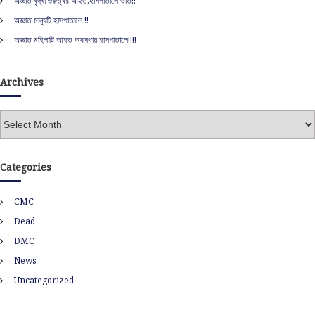
o
অজ্ঞাত বৃদ্ধা গুরুত্বর আহত,হাসপাতালে ভর্তি!!
:
অজ্ঞাত মানুষটি হাসপাতালে !!
n
অজ্ঞাত মহিলাটি আহত অবস্থায় হাসপাতালে!!!!
Archives
A
r
c
h
Categories
i
v
CMC
e
s
Dead
DMC
News
Uncategorized