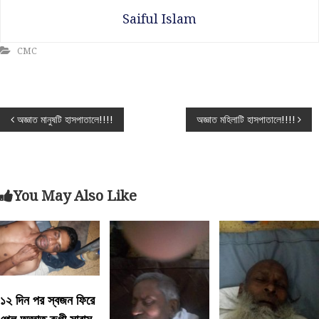
Saiful Islam
CMC
P
অজ্ঞাত মানুষটি হাসপাতালে!!!!
অজ্ঞাত মহিলাটি হাসপাতালে!!!!
o
s
You May Also Like
t
n
a
১২ দিন পর স্বজন ফিরে
v