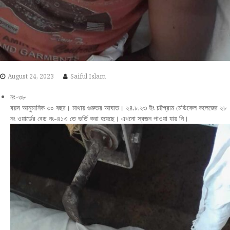
August 24, 2023
Saiful Islam
নং-৩৮
বয়স আনুমানিক ৩০ বছর। মাথায় গুরুতর আঘাত। ২৪.৮.২৩ ইং চট্টগ্রাম মেডিকেল কলেজের ২৮
নং ওয়ার্ডের বেড নং-৪১এ তে ভর্তি করা হয়েছে। এখনো স্বজন পাওয়া যায় নি।