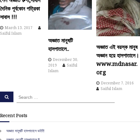
পেল অজ্ঞাত রুগী,সাবাস
দৈনিক পূর্বকোন পত্রিকা
i
সাবাস !!!
g
March 13, 2017
Saiful Islam
a
অজ্ঞাত মানুষটি
অজ্ঞাত এই বয়স্ক মানুষ
হাসপাতালে..
t
অজ্ঞান হয়ে হাসপাতালে।
December 30,
www.mdnasar.
i
2019
Saiful
Islam
org
o
December 7, 2016
Saiful Islam
n
S
S
e
e
a
a
r
c
r
Recent Posts
h
c
h
অজ্ঞাত মানুষটি হাসপাতালে ভর্তি!!
f
অজ্ঞাত মেয়েটি হাসপাতালে !!