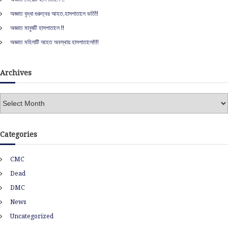
o
r
অজ্ঞাত বৃদ্ধা গুরুত্বর আহত,হাসপাতালে ভর্তি!!
:
অজ্ঞাত মানুষটি হাসপাতালে !!
অজ্ঞাত মহিলাটি আহত অবস্থায় হাসপাতালে!!!!
Archives
A
r
c
h
Categories
i
v
CMC
e
s
Dead
DMC
News
Uncategorized