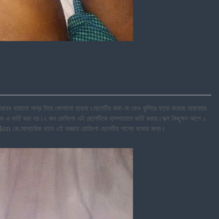
বরাবর ধারালো অস্র দিয়ে কোপানো হয়েছে।ছেলেটির বাবা-মা কেও কুপিয়ে হত্যা করেছে মায়ানমার
ড এ ভর্তি করা হয়।২ জন রোহিংগা এই ছেলেটিকে হাসপাতালে ভর্তি করায়।অল্প কিছুক্ষন আগে ১
on কে,আন্তরিক ভাবে এই অজ্ঞাত রোহিংগা ছেলেটির পাশ্বে থাকার জন্য।