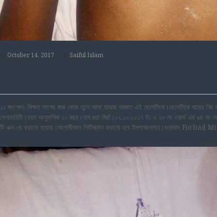
October 14, 2017
Saiful Islam
১১ জন ক্ষত-বিক্ষত লাশের মাঝ থেকে তুলে আনা হয়েছে অজ্ঞাত এই ছেলেটিকে।ছেলেটিকে ঘারের নিচ 
সেনাবাহিনী।বয়স আনুমানিক ১১ বছর।নাম গুরা মিয়াঁ।১২.১০.২০১৭ ইং এ ২৮ নং ওয়ার্ড এর ৬৪ নং বে
টি এক্স-রে করানো হয়েছে।আগামীকাল সিটিস্ক্যান করানো হবে ইনশাআল্লাহ।ধন্যবাদ Forhad Mil