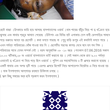
ছোট বাচ্চা ।চিৎকারে ভারি হয়ে আসছে হাসপাতালের ওয়ার্ড ।বাম পায়ের হাঁটুর নিচে পা দু খণ্ডিত হয়ে
ঝুলছে এবং মাথায় প্রচুর আঘাত পেয়েছে ।চিটাগাং এর বিবির হাট এলাকায় তেল বাহী রেলগাড়ির সামনে
পড়ে গুরুতর আহত হয় ছেলেটি । কথা বলতে পারছে না ।সুধু বাড়ি রংপুর এই কথাটাই বলতে পারে ।
এখন পর্যন্ত পারিবারের খোঁজ পাওয়া যায় নি । ছেলেটির পরনের কাপড় দেখে মনে হল পথ শিশু ।
পরিবারের সাথে তেমন সম্পর্ক নেই । বয়স আনুমানিক ০৮ -১০ বছর ।গতক
াল 07.06.2016 সকাল
১০.০০ ঘটিকায়,২৮ নং ওয়ার্ডে হাসপাতালে ভর্তি করানো হয় । সেই সকাল থেকে রাত ৯.০০ পর্যন্ত
এভাবেই দু খণ্ডিত পা নিয়ে পড়ে ছিল ওয়ার্ডে । পুলিশ এর সহযোগিতায় ৩ টি এক্সরে করানো হয়েছে ।
একটি মাথায় এবং অপর দুটি পায়ে ।এরপর এক্সরে রিপোর্ট নিয়ে আপারেশন থিয়েটার এ নিয়ে যাওয়া হয়
। যাক ইনশাল্লাহ আল্লাহর রহমতে চিকিৎসা চলছে ।
( অল্প কিছু সময়ের মধ্য ছবি প্রকাশ করব ইনশাল্লাহ )