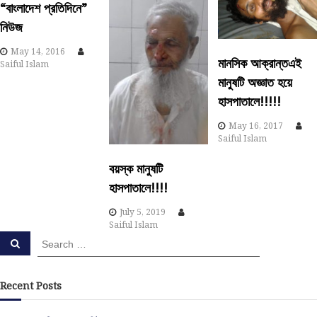
“বাংলাদেশ প্রতিদিনে”
v
নিউজ
i
May 14, 2016
মানসিক আক্রান্তএই
Saiful Islam
g
মানুষটি অজ্ঞাত হয়ে
হাসপাতালে!!!!!
a
May 16, 2017
Saiful Islam
t
বয়স্ক মানুষটি
i
হাসপাতালে!!!!
o
July 5, 2019
Saiful Islam
S
n
S
e
e
a
a
r
c
r
Recent Posts
h
c
h