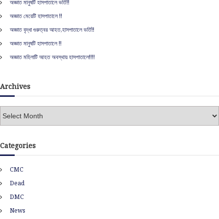
অজ্ঞাত মানুষটি হাসপাতালে ভর্তি!!
f
অজ্ঞাত মেয়েটি হাসপাতালে !!
o
r
অজ্ঞাত বৃদ্ধা গুরুত্বর আহত,হাসপাতালে ভর্তি!!
:
অজ্ঞাত মানুষটি হাসপাতালে !!
অজ্ঞাত মহিলাটি আহত অবস্থায় হাসপাতালে!!!!
Archives
A
r
c
h
Categories
i
v
CMC
e
s
Dead
DMC
News