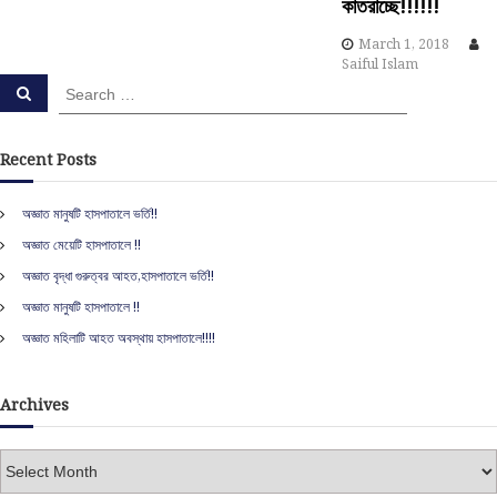
কাতরাচ্ছে!!!!!!
o
March 1, 2018
Saiful Islam
n
S
S
e
e
a
a
r
c
r
Recent Posts
h
c
h
অজ্ঞাত মানুষটি হাসপাতালে ভর্তি!!
f
অজ্ঞাত মেয়েটি হাসপাতালে !!
o
r
অজ্ঞাত বৃদ্ধা গুরুত্বর আহত,হাসপাতালে ভর্তি!!
:
অজ্ঞাত মানুষটি হাসপাতালে !!
অজ্ঞাত মহিলাটি আহত অবস্থায় হাসপাতালে!!!!
Archives
A
r