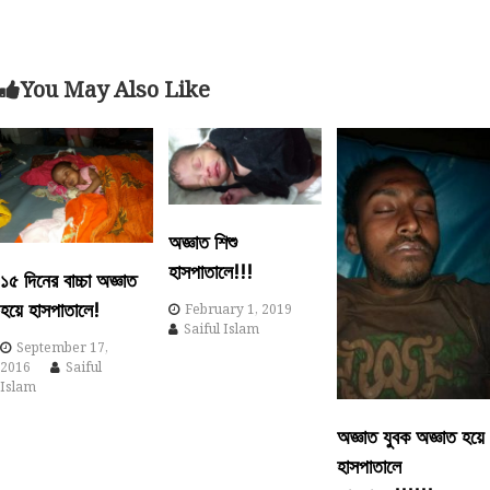
s
t
You May Also Like
n
a
v
অজ্ঞাত শিশু
i
হাসপাতালে!!!
১৫ দিনের বাচ্চা অজ্ঞাত
হয়ে হাসপাতালে!
February 1, 2019
g
Saiful Islam
September 17,
a
2016
Saiful
Islam
t
অজ্ঞাত যুবক অজ্ঞাত হয়ে
i
হাসপাতালে