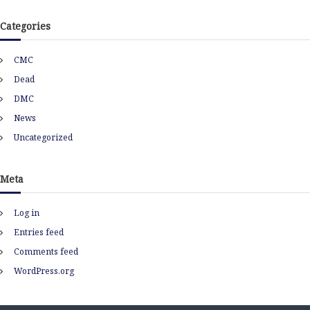
c
h
Categories
i
v
CMC
e
s
Dead
DMC
News
Uncategorized
Meta
Log in
Entries feed
Comments feed
WordPress.org