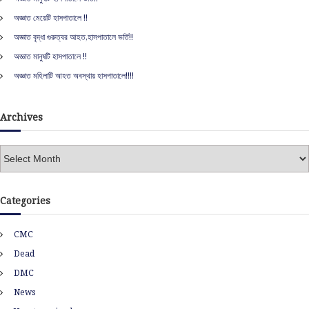
f
অজ্ঞাত মেয়েটি হাসপাতালে !!
o
r
অজ্ঞাত বৃদ্ধা গুরুত্বর আহত,হাসপাতালে ভর্তি!!
:
অজ্ঞাত মানুষটি হাসপাতালে !!
অজ্ঞাত মহিলাটি আহত অবস্থায় হাসপাতালে!!!!
Archives
A
r
c
h
Categories
i
v
CMC
e
s
Dead
DMC
News