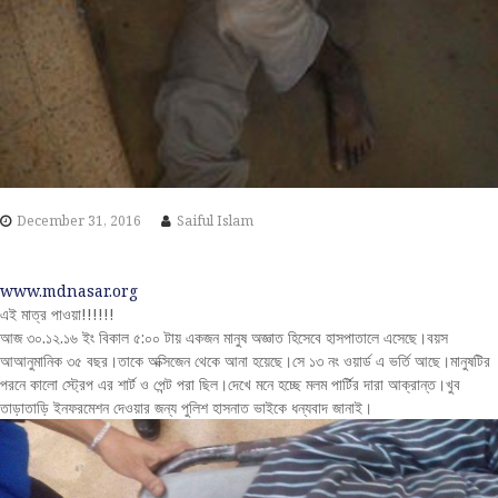
December 31, 2016
Saiful Islam
www.mdnasar.org
এই মাত্র পাওয়া!!!!!!
আজ ৩০.১২.১৬ ইং বিকাল ৫:০০ টায় একজন মানুষ অজ্ঞাত হিসেবে হাসপাতালে এসেছে।বয়স
আআনুমানিক ৩৫ বছর।তাকে অক্সিজেন থেকে আনা হয়েছে।সে ১৩ নং ওয়ার্ড এ ভর্তি আছে।মানুষটির
পরনে কালো স্ট্রেপ এর শার্ট ও পেন্ট পরা ছিল।দেখে মনে হচ্ছে মলম পার্টির দারা আক্রান্ত।খুব
তাড়াতাড়ি ইনফরমেশন দেওয়ার জন্য পুলিশ হাসনাত ভাইকে ধন্যবাদ জানাই।