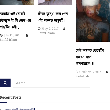
i
অজ্ঞাত এই মেয়েটি
জীবন যুদ্ধে হেরে গেল
g
চট্টগ্রাম ই পি জেড এর
এই অজ্ঞাত মানুষটি।
a
গার্মেন্টস কর্মী ,
May 2, 2017
Saiful Islam
July 11, 2016
t
Saiful Islam
i
সেই অজ্ঞাত ছেলেটির
সজ্বন এলো
o
হাসপাতালে!!!
n
October 1, 2016
Saiful Islam
S
S
e
e
a
a
r
c
r
Recent Posts
h
c
h
অজ্ঞাত মানুষটি হাসপাতালে ভর্তি!!