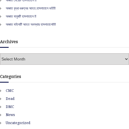
অজ্ঞাত মেয়েটি হাসপাতালে !!
o
r
অজ্ঞাত বৃদ্ধা গুরুত্বর আহত,হাসপাতালে ভর্তি!!
:
অজ্ঞাত মানুষটি হাসপাতালে !!
অজ্ঞাত মহিলাটি আহত অবস্থায় হাসপাতালে!!!!
Archives
A
r
c
h
Categories
i
v
CMC
e
s
Dead
DMC
News
Uncategorized