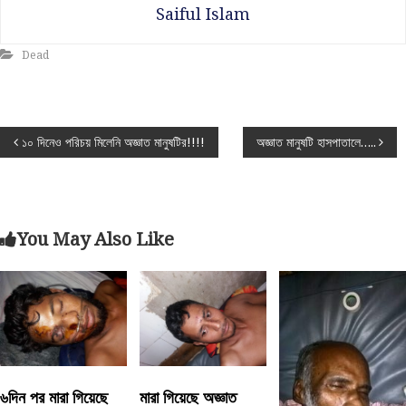
Saiful Islam
Dead
P
১০ দিনেও পরিচয় মিলেনি অজ্ঞাত মানুষটির!!!!
অজ্ঞাত মানুষটি হাসপাতালে…..
o
s
You May Also Like
t
n
a
v
৬দিন পর মারা গিয়েছে
মারা গিয়েছে অজ্ঞাত