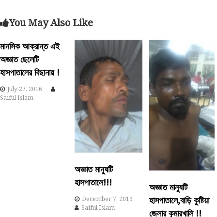
s
You May Also Like
t
মানসিক আক্রান্ত এই
n
অজ্ঞাত ছেলেটি
হাসপাতালের বিছানায় !
a
July 27, 2016
Saiful Islam
v
i
g
a
অজ্ঞাত মানুষটি
হাসপাতালে!!!
t
অজ্ঞাত মানুষটি
হাসপাতালে,বাড়ি কুষ্টিয়া
December 7, 2019
i
Saiful Islam
জেলার কুমারখালি !!