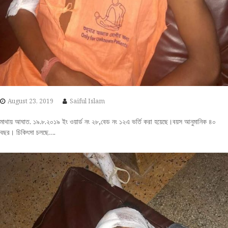
August 23, 2019
Saiful Islam
মাথায় আঘাত. ১৯.৮.২০১৯ ইং ওয়ার্ড নং ২৮,বেড নং ১২এ ভর্তি করা হয়েছে।বয়স আনুমানিক ৪০
বছর। চিকিৎসা চলছে….