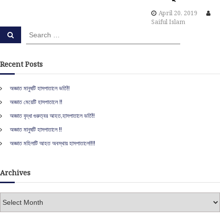
o
April 20, 2019
Saiful Islam
S
n
S
e
e
a
a
r
c
r
Recent Posts
h
c
h
অজ্ঞাত মানুষটি হাসপাতালে ভর্তি!!
f
অজ্ঞাত মেয়েটি হাসপাতালে !!
o
r
অজ্ঞাত বৃদ্ধা গুরুত্বর আহত,হাসপাতালে ভর্তি!!
:
অজ্ঞাত মানুষটি হাসপাতালে !!
অজ্ঞাত মহিলাটি আহত অবস্থায় হাসপাতালে!!!!
Archives
A
r
c