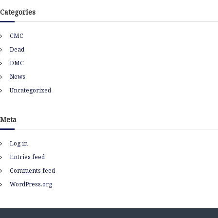
h
Categories
i
v
CMC
e
s
Dead
DMC
News
Uncategorized
Meta
Log in
Entries feed
Comments feed
WordPress.org