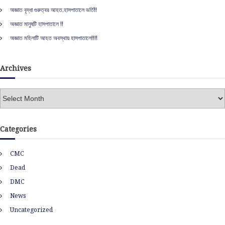
r
অজ্ঞাত বৃদ্ধা গুরুত্বর আহত,হাসপাতালে ভর্তি!!
:
অজ্ঞাত মানুষটি হাসপাতালে !!
অজ্ঞাত মহিলাটি আহত অবস্থায় হাসপাতালে!!!!
Archives
A
r
c
h
Categories
i
v
CMC
e
s
Dead
DMC
News
Uncategorized