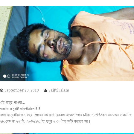
S
k
i
p
t
o
c
o
n
t
e
n
t
September 29, 2019
Saiful Islam
এই মাত্র পাওয়া…
অজ্ঞাত মানুষটি হাসপাতালে!!!!
বয়স আনুমানিক ৪০ বছর।গায়ের রঙ ফর্সা।মাথায় আঘাত পেয়ে চট্টগ্রাম মেডিকেল কলেজের ওয়ার্ড নং
২৮,বেড নং ৬২ বি, ২৯/৯/১৯, ইং দুপুর ২.৩০ টায় ভর্তি করানো হয়।