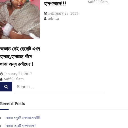
v
Saiful Islam
হাসপাতালে!!!
February 28, 2019
i
admin
g
a
অজ্ঞাত সেই ছেলেটি এখন
t
হাসছে,হাসাচ্ছে পাঁশে
থাকা অন্য রুগীদের !
i
January 21, 2017
o
Saiful Islam
S
S
e
e
n
a
a
r
c
r
Recent Posts
h
c
h
অজ্ঞাত মানুষটি হাসপাতালে ভর্তি!!
f
অজ্ঞাত মেয়েটি হাসপাতালে !!
o