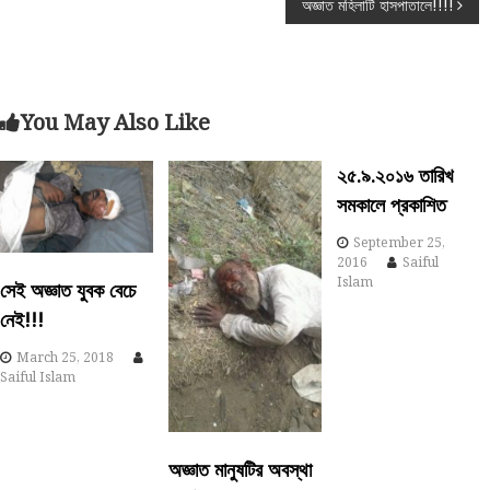
o
অজ্ঞাত মহিলাটি হাসপাতালে!!!!
s
t
You May Also Like
n
২৫.৯.২০১৬ তারিখ
a
সমকালে প্রকাশিত
September 25,
v
2016
Saiful
Islam
সেই অজ্ঞাত যুবক বেচে
i
নেই!!!
g
March 25, 2018
Saiful Islam
a
t
অজ্ঞাত মানুষটির অবস্থা