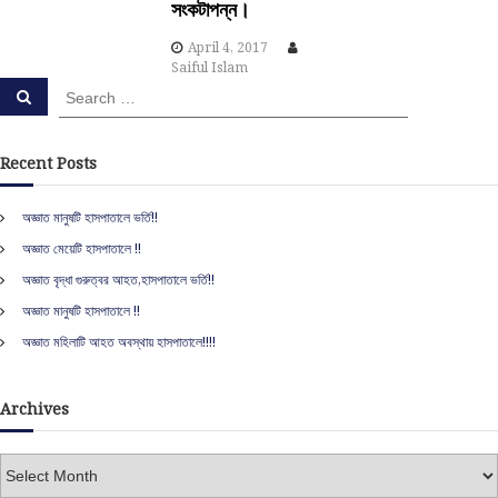
i
সংকটাপন্ন।
April 4, 2017
o
Saiful Islam
S
S
n
e
e
a
a
r
c
r
Recent Posts
h
c
h
অজ্ঞাত মানুষটি হাসপাতালে ভর্তি!!
f
অজ্ঞাত মেয়েটি হাসপাতালে !!
o
r
অজ্ঞাত বৃদ্ধা গুরুত্বর আহত,হাসপাতালে ভর্তি!!
:
অজ্ঞাত মানুষটি হাসপাতালে !!
অজ্ঞাত মহিলাটি আহত অবস্থায় হাসপাতালে!!!!
Archives
A
r