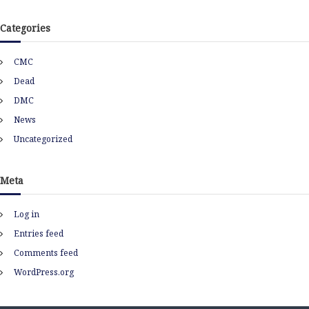
c
h
Categories
i
v
CMC
e
s
Dead
DMC
News
Uncategorized
Meta
Log in
Entries feed
Comments feed
WordPress.org