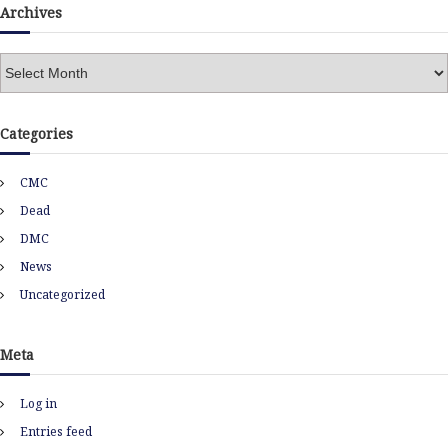
Archives
A
r
c
h
Categories
i
v
CMC
e
s
Dead
DMC
News
Uncategorized
Meta
Log in
Entries feed