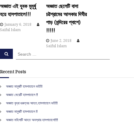
v
অজ্ঞাত এই যুবক মুমূর্ষু
অজ্ঞাত ছেলেটি বাসা
হয়ে হাসপাতালে!!!
চট্টগ্রামের আসকার দিঘীর
i
পাড় (মন্দিরের প্বাশে)
January 6, 2018
g
!!!!!
Saiful Islam
June 2, 2018
a
Saiful Islam
S
S
t
e
e
a
a
r
i
c
r
Recent Posts
h
c
o
h
অজ্ঞাত মানুষটি হাসপাতালে ভর্তি!!
f
অজ্ঞাত মেয়েটি হাসপাতালে !!
n
o
r
অজ্ঞাত বৃদ্ধা গুরুত্বর আহত,হাসপাতালে ভর্তি!!
:
অজ্ঞাত মানুষটি হাসপাতালে !!
অজ্ঞাত মহিলাটি আহত অবস্থায় হাসপাতালে!!!!