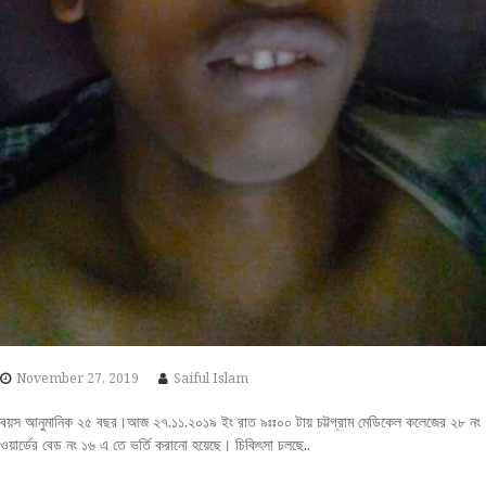
November 27, 2019
Saiful Islam
বয়স আনুমানিক ২৫ বছর।আজ ২৭.১১.২০১৯ ইং রাত ৯ঃঃ০০ টায় চট্টগ্রাম মেডিকেল কলেজের ২৮ নং
ওয়ার্ডের বেড নং ১৬ এ তে ভর্তি করানো হয়েছে। চিকিৎসা চলছে..