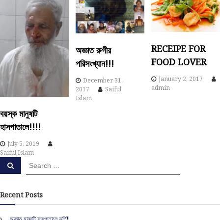
v
i
g
RECEIPE FOR
অজ্ঞাত রুগীর
FOOD LOVER
পরিসংখ্যান!!!
a
January 2, 2017
December 31,
admin
t
2017
Saiful
Islam
i
বয়স্ক মানুষটি
হাসপাতালে!!!!
o
July 5, 2019
Saiful Islam
n
S
S
e
e
a
a
r
c
r
Recent Posts
h
c
h
অজ্ঞাত মানুষটি হাসপাতালে ভর্তি!!