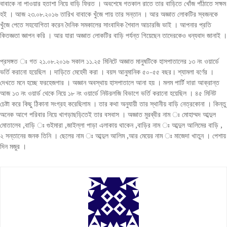
বাবাকে না পাওয়ার হতাশা নিয়ে বাড়ি ফিরত । অবশেষে গতকাল রাতে তার বাড়িতে খোঁজ পাঁঠাতে সক্ষম
হই । আজ ২৩.০৮.২০১৬ তারিখ বাবাকে খুঁজে পায় তার সন্তান । আর অজ্ঞাত লোকটির স্বজনকে
খুঁজে পেতে সহযোগিতা করেন দৈনিক সমকালের সাংবাদিক শৈবাল আচারজি ভাই । আপনার প্রতি
কিতজ্ঞতা জ্ঞাপন করি । আর যারা অজ্ঞাত লোকটির বাড়ি পর্যন্ত গিয়েছেন তাদেরকেও ধন্যবাদ জানাই ।
প্রসঙ্গত ঃ গত ২১.০৮.২০১৬ সকাল ১১.২৫ মিনিটে অজ্ঞাত মানুষটিকে হাসপাতালের ১৩ নং ওয়ার্ডে
ভর্তি করানো হয়েছিল । দাড়িতে মেহেদী করা । বয়স আনুমানিক ৫০-৫৫ বছর। শ্যামলা বর্ণের ।
দেখতে মনে হচ্ছে ফরহেজগার । অজ্ঞান অবস্থায় হাসপাতালে আনা হয় । মলম পার্টি দারা আক্রান্ত
আজ ১৩ নং ওয়ার্ড থেকে নিয়ে ১৮ নং ওয়ার্ডে নিউরলজি বিভাগে ভর্তি করানো হয়েছিল । ৪৫ মিনিট
চেষ্টা করে কিছু ঠিকানা সংগ্রহ করেছিলাম । তার কথা অনুযায়ী তার স্থানীয় বাড়ি নেত্রকোনা । কিন্তু
অনেক আগে পরিবার নিয়ে খাগড়াছড়িতেই তার বসবাস । অজ্ঞাত মুরব্বীর নাম ঃ মোহাম্মদ আব্দুল
মোতালেব ,বাড়ি ঃ গুইমারা ,জাইল্লা পাড়া এলাকায় থাকেন ,বাড়ির নাম ঃ আব্দুল আলিমের বাড়ি ,
২ সন্তানের জনক তিনি । ছেলের নাম ঃ আব্দুল আলিম ,আর মেয়ের নাম ঃ মাজেদা খাতুন । পেশায়
দিন মজুর ।