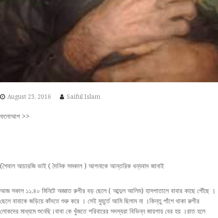
August 23, 2016
Saiful Islam
ফলোআপ >>
(শৈবাল আচারজি ভাই ( দৈনিক সমকাল ) আপনাকে আন্তরিক ধন্যবাদ জানাই
আজ সকাল ১১.৪০ মিনিটে অজ্ঞাত রুগীর বড় ছেলে ( আব্দুল আলিম) হাসপাতালে বাবার কাছে পৌঁছে ।
ছেলে বাবাকে জড়িয়ে কাঁদতে শুরু করে । সেই মুহূর্তে আমি ছিলাম না ।কিন্তু পাঁশে থাকা রুগীর
লোকদের মাধ্যমে শুনেছি।বাবা কে খুঁজতে পরিবারের সদস্যরা বিভিন্ন জায়গায় বের হয় ।রাত হলে