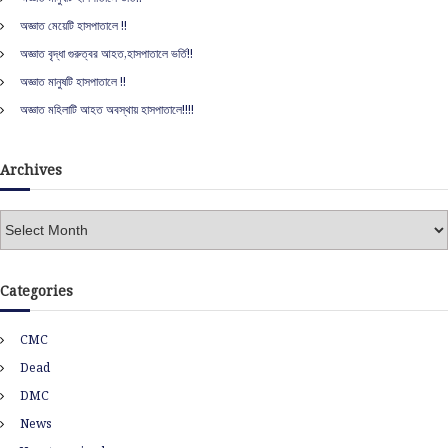
f
অজ্ঞাত মেয়েটি হাসপাতালে !!
o
r
অজ্ঞাত বৃদ্ধা গুরুত্বর আহত,হাসপাতালে ভর্তি!!
:
অজ্ঞাত মানুষটি হাসপাতালে !!
অজ্ঞাত মহিলাটি আহত অবস্থায় হাসপাতালে!!!!
Archives
A
r
c
h
Categories
i
v
CMC
e
s
Dead
DMC
News