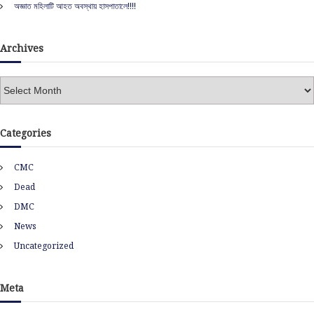
অজ্ঞাত মহিলাটি আহত অবস্থায় হাসপাতালে!!!!
Archives
A
r
c
h
Categories
i
v
CMC
e
s
Dead
DMC
News
Uncategorized
Meta