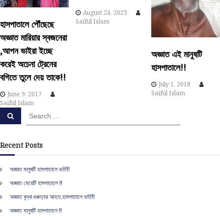
g
August 24, 2023
a
Saiful Islam
হাসপাতালে পৌঁছেছে
অজ্ঞাত মারিয়ার স্বজনেরা
t
,আপন ভাইরা ইচ্ছে
অজ্ঞাত এই মানুষটি
করেই অচেনা ট্রেনের
i
হাসপাতালে!!
বগিতে তুলে দেয় তাকে!!
July 1, 2018
o
Saiful Islam
June 9, 2017
Saiful Islam
n
S
S
e
e
a
a
r
c
r
Recent Posts
h
c
h
অজ্ঞাত মানুষটি হাসপাতালে ভর্তি!!
f
অজ্ঞাত মেয়েটি হাসপাতালে !!
o
r
অজ্ঞাত বৃদ্ধা গুরুত্বর আহত,হাসপাতালে ভর্তি!!
:
অজ্ঞাত মানুষটি হাসপাতালে !!