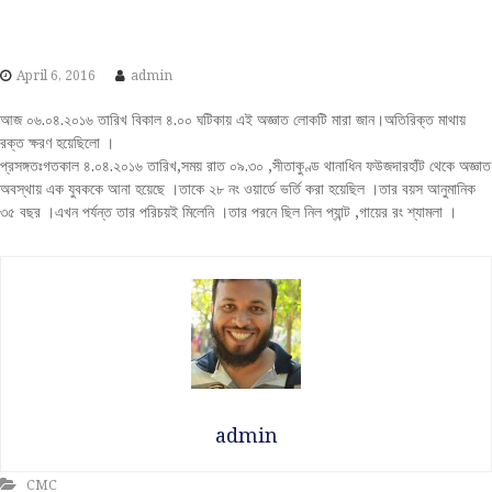
S
k
i
April 6, 2016
admin
p
t
আজ ০৬.০৪.২০১৬ তারিখ বিকাল ৪.০০ ঘটিকায় এই অজ্ঞাত লোকটি মারা জান।অতিরিক্ত মাথায়
o
রক্ত ক্ষরণ হয়েছিলো ।
c
প্রসঙ্গতঃগতকাল ৪.০৪.২০১৬ তারিখ,সময় রাত ০৯.৩০ ,সীতাকুণ্ড থানাধিন ফউজদারহাঁট থেকে অজ্ঞাত
o
অবস্থায় এক যুবককে আনা হয়েছে ।তাকে ২৮ নং ওয়ার্ডে ভর্তি করা হয়েছিল ।তার বয়স আনুমানিক
n
৩৫ বছর ।এখন পর্যন্ত তার পরিচয়ই মিলেনি ।তার পরনে ছিল নিল প্যান্ট ,গায়ের রং শ্যামলা ।
t
e
n
t
admin
CMC