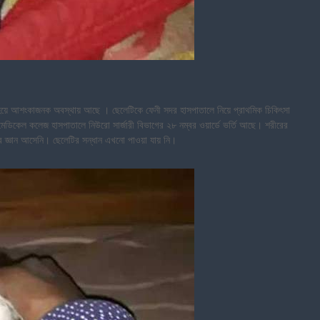
 হয়ে আশংকাজনক অবস্থায় আছে । ছেলেটিকে ফেনী সদর হাসপাতালে নিয়ে প্রাথমিক চিকিৎসা
রাম মেডিকেল কলেজ হাসপাতালে নিউরো সার্জারী বিভাগের ২৮ নম্বর ওয়ার্ডে ভর্তি আছে। শরীরের
ির জ্ঞান আসেনি। ছেলেটির সন্ধান এখনো পাওয়া যায় নি।