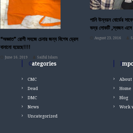
i
g
পানি উন্নয়ন বোর্ডের সাব
a
ভদ্র লোকটি ,স্বজন এসে
t
“অজ্ঞাত” রোগী সহজে চেনার জন্য বিশেষ ড্রেস
August 23, 2016
S
বানানো হয়েছে!!!!
i
June 16, 2019
Saiful Islam
Categories
Imp
o
n
CMC
About
Dead
Home
DMC
Blog
News
Work 
Uncategorized