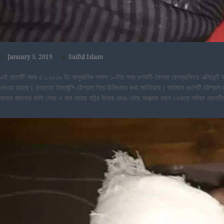
January 5, 2019
Saiful Islam
এই ছেলেটি আজ ৫.১.২০১৯ ইং আনুমানিক সকাল ১০টার সময় গুণবতী-কৈতরা রেলক্রসিংয়ে এক্সিডেন্ট
দেওয়া হয়েছে। ডাক্তার ইমার্জেন্সি চট্টগ্রাম নিয়ে চিকিৎসার কথা জানিয়েছে। বর্তমানে ছেলেটি চট্টগ্
কয়েক জায়গায় কাটা গেছে ও বাম পায়ের হাটুর উপরে ভেঙে গেছে মারাত্মক ভাবে।এখনো পর্যন্ত ছেলেট