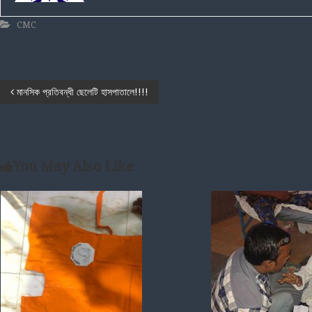
CMC
P
মানসিক প্রতিবন্ধী ছেলেটি হাসপাতালে!!!!
o
s
You May Also Like
t
n
a
v