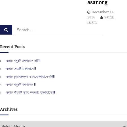
a
asar.org
t
December 14,
2016
Saiful
Islam
i
S
S
e
e
o
a
a
r
c
r
Recent Posts
h
n
c
h
অজ্ঞাত মানুষটি হাসপাতালে ভর্তি!!
f
অজ্ঞাত মেয়েটি হাসপাতালে !!
o
r
অজ্ঞাত বৃদ্ধা গুরুত্বর আহত,হাসপাতালে ভর্তি!!
:
অজ্ঞাত মানুষটি হাসপাতালে !!
অজ্ঞাত মহিলাটি আহত অবস্থায় হাসপাতালে!!!!
Archives
A