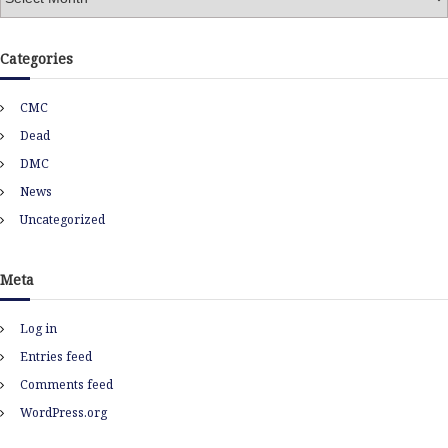
r
c
h
Categories
i
v
CMC
e
s
Dead
DMC
News
Uncategorized
Meta
Log in
Entries feed
Comments feed
WordPress.org