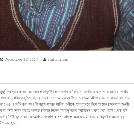
December 12, 2017
Saiful Islam
মুমূর্ষু অবস্থায় কাতরাচ্ছে অজ্ঞাত মানুষটি।জ্ঞান এখন ও ফিরেনি।মাথায় ও ডান পায়ে গুরুতর আঘাত।
বয়স আনুমানিক ৫৫/৬০ বছর। গতকাল ১১.১২.২০১৭ ইং রাত ৮:০০ ঘটিকায় ২৮ নং ওয়ার্ড এর বেড
নং : ২৫ এ ভর্তি করা হয়।সিতাকুন্ড ফায়ার সার্ভিস রুগীকে হাসপাতালে নিয়ে আসেন।ডাক্তার জরুরী
ভাবে সিটি স্ক্যান করতে বলেছে।কিন্তু নিজের ফাইনেন্সিয়াল ক্রাইসিস থাকায় করা হয়নি।কেউ যদি
রুগীর সিটি স্ক্যান করাতে আগ্রহ প্রকাশ করেন, তাহলে অজ্ঞাত এই অসহায় মানুষটির অনেক বড়
উপকার হবে।