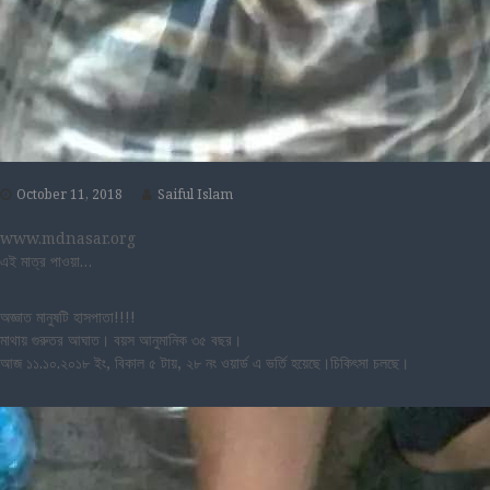
October 11, 2018
Saiful Islam
www.mdnasar.org
এই মাত্র পাওয়া…
অজ্ঞাত মানুষটি হাসপাতা!!!!
মাথায় গুরুতর আঘাত। বয়স আনুমানিক ৩৫ বছর।
আজ ১১.১০.২০১৮ ইং, বিকাল ৫ টায়, ২৮ নং ওয়ার্ড এ ভর্তি হয়েছে।চিকিৎসা চলছে।