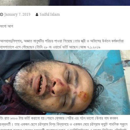
January 7, 2019
Saiful Islam
ফলো আপ
আলহামদুলিল্লাহ, অজ্ঞাত মানুষটির পরিচয় পাওয়া গিয়েছে।তার স্ত্রী ও অফিসের উর্ধতন কর্মকর্তারা
হাসপাতালে এসে পৌছেছেন।তিনি ২৮ নং ওয়ার্ডে ভর্তি আছেন।আজ ৭.১.২০১৯
ইং রাত ৮ঃ০০ টায় ভর্তি করানো হয়।পরনে ব্লেজার।শরীর এর গঠন ভালো।উনার নাম কনকন
চক্রবর্তী। তার একজন ছেলে চট্টগ্রাম বিশ্ব বিদ্যালয়ে ও একজন মেয়ে চট্টগ্রাম ক্যান্ট পাবলিক স্কুলে