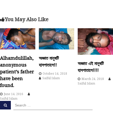
o
s
You May Also Like
t
n
a
Alhamdulillah,
অজ্ঞাত মানুষটি
v
অজ্ঞাত এই মানুষটি
anonymous
হাসপাতালে!!
হাসপাতালে!!!!
i
patient’s father
October 14, 2018
have been
Saiful Islam
March 24, 2018
g
Saiful Islam
found.
a
June 14, 2016
Saiful Islam
S
t
S
e
e
a