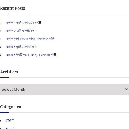
a
r
i
c
r
Recent Posts
h
c
o
h
অজ্ঞাত মানুষটি হাসপাতালে ভর্তি!!
f
n
অজ্ঞাত মেয়েটি হাসপাতালে !!
o
r
অজ্ঞাত বৃদ্ধা গুরুত্বর আহত,হাসপাতালে ভর্তি!!
:
অজ্ঞাত মানুষটি হাসপাতালে !!
অজ্ঞাত মহিলাটি আহত অবস্থায় হাসপাতালে!!!!
Archives
A
r
c
h
Categories
i
v
CMC
e
s
Dead