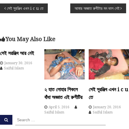
P
সেই সুরঞ্জিব এখন i c u তে
আমার অজ্ঞাত রুগীটার মন ভাল নেই
o
s
You May Also Like
t
সেই সরঞ্জিব আর নেই
n
January 30, 2016
Saiful Islam
a
v
২ হাত লোহার শিকলে
সেই সুরঞ্জিব এখন i c u
বাঁধা অজ্ঞাত এই রুগীটির
তে
i
April 5, 2016
January 20, 2016
g
Saiful Islam
Saiful Islam
S
S
a
e
e
a