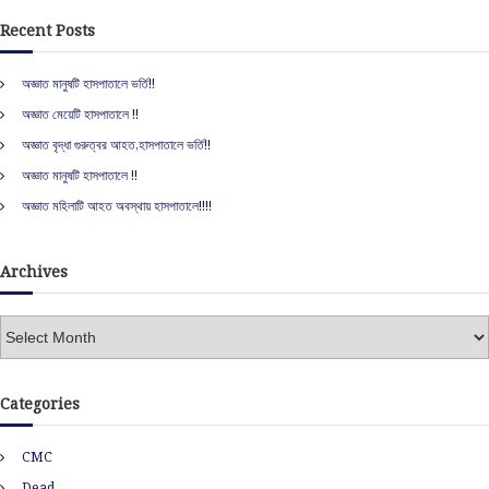
a
r
c
r
t
Recent Posts
h
c
h
i
অজ্ঞাত মানুষটি হাসপাতালে ভর্তি!!
f
অজ্ঞাত মেয়েটি হাসপাতালে !!
o
o
r
অজ্ঞাত বৃদ্ধা গুরুত্বর আহত,হাসপাতালে ভর্তি!!
:
n
অজ্ঞাত মানুষটি হাসপাতালে !!
অজ্ঞাত মহিলাটি আহত অবস্থায় হাসপাতালে!!!!
Archives
A
r
c
h
Categories
i
v
CMC
e
s
Dead