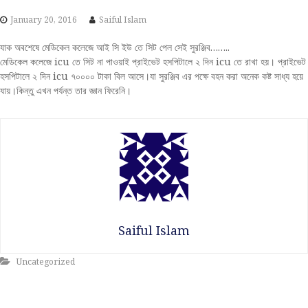
S
January 20, 2016
Saiful Islam
k
i
যাক অবশেষে মেডিকেল কলেজে আই সি ইউ তে সিট পেল সেই সুরঞ্জিব……..
p
মেডিকেল কলেজে icu তে সিট না পাওয়াই প্রাইভেট হসপিটালে ২ দিন icu তে রাখা হয়। প্রাইভেট
t
হসপিটালে ২ দিন icu ৭০০০০ টাকা বিল আসে।যা সুরঞ্জিব এর পক্ষে বহন করা অনেক কষ্ট সাধ্য হয়ে
o
যায়।কিন্তু এখন পর্যন্ত তার জ্ঞান ফিরেনি।
c
o
n
t
e
n
t
Saiful Islam
Uncategorized