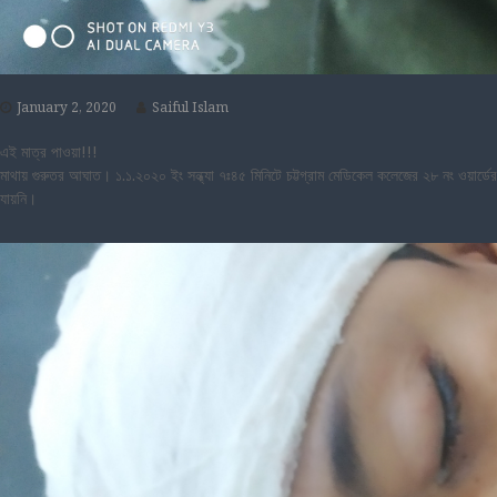
January 2, 2020
Saiful Islam
এই মাত্র পাওয়া!!!
মাথায় গুরুতর আঘাত। ১.১.২০২০ ইং সন্ধ্যা ৭ঃ৪৫ মিনিটে চট্টগ্রাম মেডিকেল কলেজের ২৮ নং ওয়া
যায়নি।