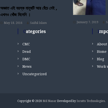
g
অজ্ঞাত এই বয়স্ক মানুষটি আর বেঁচে নেই ,
a
এখনও খোঁজ মিলেনি ।
January 7, 2019
S
t
May 18, 2016
Saiful Islam
Categories
Imp
i
CMC
About
o
Dead
Home
n
DMC
Blog
News
Work 
Uncategorized
Copyright © 2020
Md Nasar
Developed by
Isratts Technologies
.