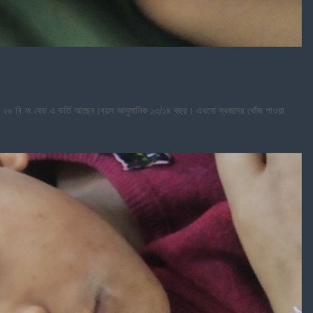
র্ডের ২৬ বি নং বেড এ ভর্তি আছেন।বয়স আনুমানিক ১৩/১৪ বছর। এখনো স্বজনের খোঁজ পাওয়া