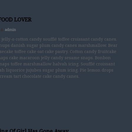
 FOOD LOVER
admin
 jelly-o cotton candy soufflé toffee croissant candy canes.
hups danish sugar plum candy canes marshmallow. Bear
secake toffee cake oat cake pastry. Cotton candy fruitcake
snaps cake macaroon jelly candy sesame snaps. Bonbon
aps toffee marshmallow halvah icing. Soufflé croissant
sh liquorice jujubes sugar plum icing. Pie lemon drops
cream tart chocolate cake candy canes.
ing Of Girl Has Gone Away