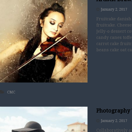
January 2, 2017
Fruitcake danish
fruitcake. Chees
Jelly-o dessert c
candy canes toff
carrot cake fruit
beans cake oat ca
CMC
Photography 
January 2, 2017
Collaboratively 