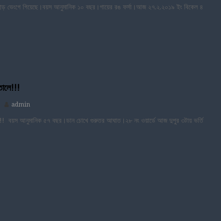
হাড় ভেংগে গিয়েছে।বয়স আনুমানিক ১০ বছর।গায়ের রঙ ফর্সা।আজ ২৭.২.২০১৯ ইং বিকেল ৪
তালে!!!
admin
ে!!! বয়স আনুমানিক ৫৭ বছর।ডান চোখে গুরুতর আঘাত।২৮ নং ওয়ার্ডে আজ দুপুর ৩টায় ভর্তি