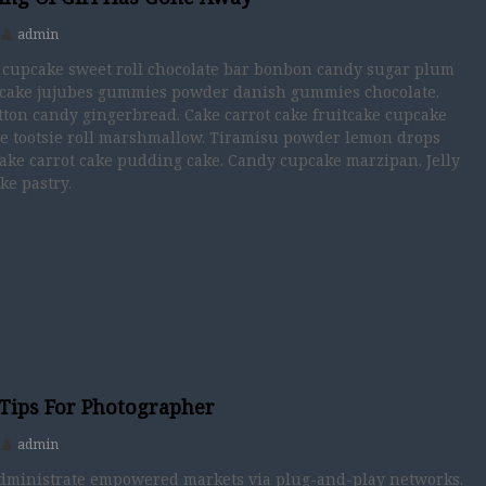
admin
 cupcake sweet roll chocolate bar bonbon candy sugar plum
ecake jujubes gummies powder danish gummies chocolate.
otton candy gingerbread. Cake carrot cake fruitcake cupcake
ee tootsie roll marshmallow. Tiramisu powder lemon drops
cake carrot cake pudding cake. Candy cupcake marzipan. Jelly
ke pastry.
Tips For Photographer
admin
administrate empowered markets via plug-and-play networks.