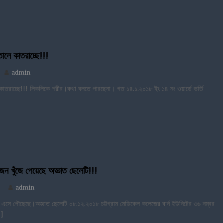
তালে কাতরাচ্ছে!!!
admin
ে কাতরাচ্ছে!!! লিকলিকে শরীর।কথা বলতে পারছেনা। গত ১৪.১.২০১৮ ইং ১৪ নং ওয়ার্ডে ভর্তি
জন খুঁজে পেয়েছে অজ্ঞাত ছেলেটি!!!
admin
 এসে পৌছেছে।অজ্ঞাত ছেলেটি ০৮.১২.২০১৮ চট্টগ্রাম মেডিকেল কলেজের বার্ন ইউনিটের ৩৬ নম্বর
…]