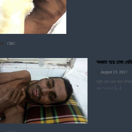
CMC
অজ্ঞাত হয়ে ঢাকা মেডি
August 19, 2017
শুধুই ফেল ফেল করে তাকিয়
২৬. ৭.২০১৭ […]