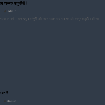
ায় অজ্ঞাত মানুষটি!!!
admin
য়ের রং ফর্সা। আজ দুপুরে কর্নফুলী নদী থেকে অজ্ঞান হয়ে পরে যান এই বয়স্ক মানুষটি। নৌকার
তালে!!!
admin