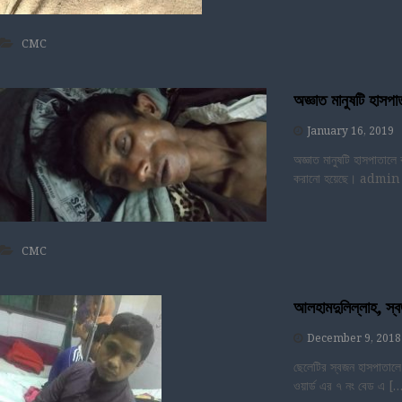
CMC
অজ্ঞাত মানুষটি হাসপা
January 16, 2019
অজ্ঞাত মানুষটি হাসপাতাল
করানো হয়েছে। admin
CMC
আলহামদুলিল্লাহ, স্ব
December 9, 2018
ছেলেটির স্বজন হাসপাতালে
ওয়ার্ড এর ৭ নং বেড এ [