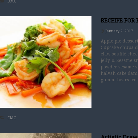
DMC
RECEIPE FOR
January 2, 2017
Apple pie dessert
Cupcake chupa c
claw soufflé chee
jelly-o. Sesame 
powder sesame sn
halvah cake dani
gummi bears ice 
CMC
Artistic Draw