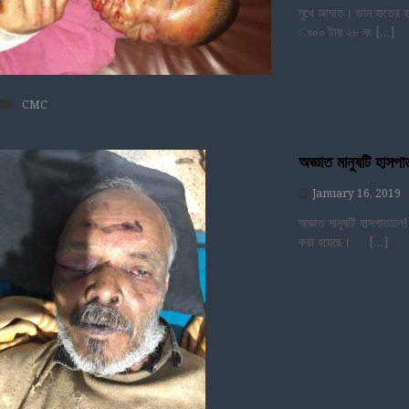
মুখে আঘাত। ডান হাতের 
ঃ০০ টায় ২৮ নং […]
CMC
অজ্ঞাত মানুষটি হাসপা
January 16, 2019
অজ্ঞাত মানুষটি হাসপাতাল
করা হয়েছে। […]