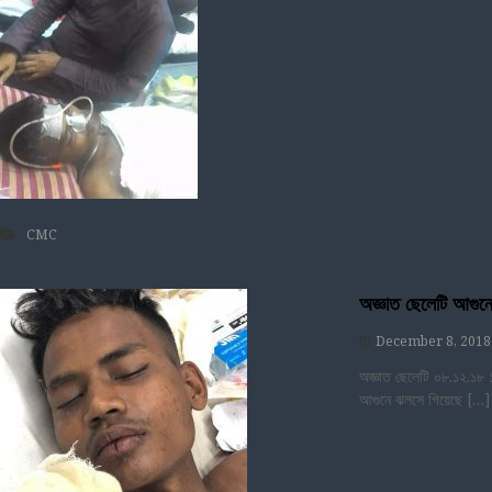
CMC
অজ্ঞাত ছেলেটি আগুন
December 8, 2018
অজ্ঞাত ছেলেটি ০৮.১২.১৮ ১
আগুনে ঝলসে গিয়েছে […]