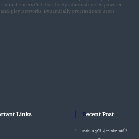
rastinate users.Collaboratively administrate empowered
-and-play networks. Dynamically procrastinate users.
ortant Links
Recent Post
অজ্ঞাত মানুষটি হাসপাতালে ভর্তি!!