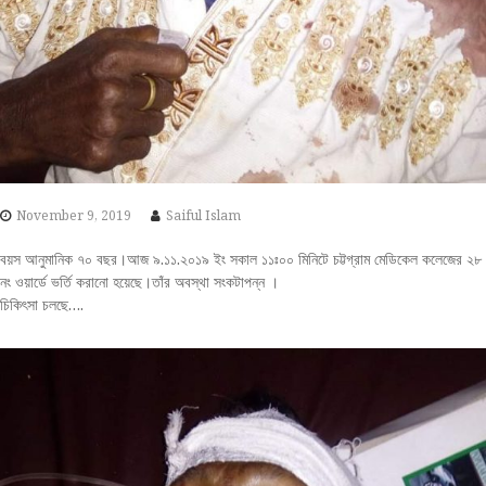
November 9, 2019
Saiful Islam
বয়স আনুমানিক ৭০ বছর।আজ ৯.১১.২০১৯ ইং সকাল ১১ঃ০০ মিনিটে চট্টগ্রাম মেডিকেল কলেজের ২৮
নং ওয়ার্ডে ভর্তি করানো হয়েছে।তাঁর অবস্থা সংকটাপন্ন ।
চিকিৎসা চলছে….