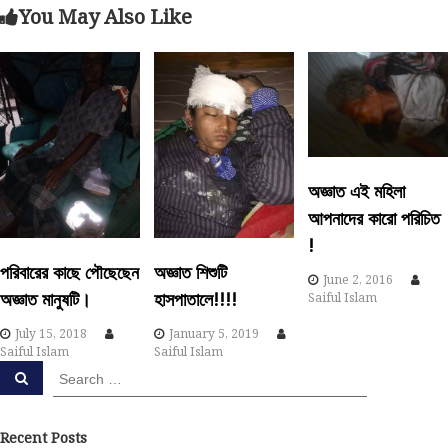
s
You May Also Like
t
n
a
v
অজ্ঞাত এই মহিলা
আপনাদের কারো পরিচিত
i
!
g
পরিবারের কাছে পৌছেছেন
অজ্ঞাত শিশুটি
June 2, 2016
অজ্ঞাত মানুষটি।
হাসপাতালে!!!!
Saiful Islam
a
July 15, 2018
January 5, 2019
Saiful Islam
Saiful Islam
t
S
S
e
e
i
a
a
r
c
r
Recent Posts
h