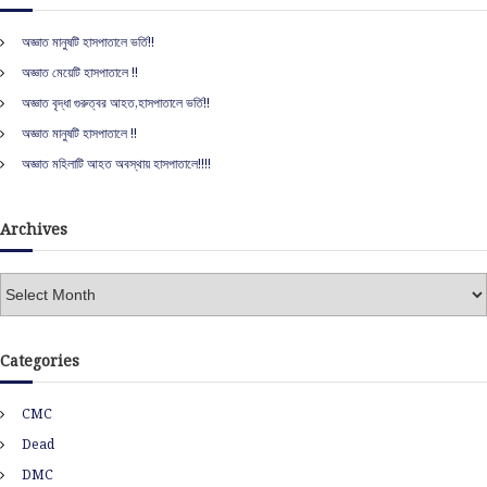
o
c
h
অজ্ঞাত মানুষটি হাসপাতালে ভর্তি!!
n
f
অজ্ঞাত মেয়েটি হাসপাতালে !!
o
r
অজ্ঞাত বৃদ্ধা গুরুত্বর আহত,হাসপাতালে ভর্তি!!
:
অজ্ঞাত মানুষটি হাসপাতালে !!
অজ্ঞাত মহিলাটি আহত অবস্থায় হাসপাতালে!!!!
Archives
A
r
c
h
Categories
i
v
CMC
e
s
Dead
DMC