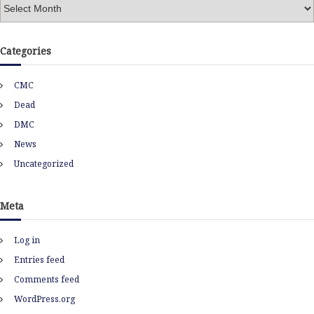
A
r
c
h
Categories
i
v
CMC
e
s
Dead
DMC
News
Uncategorized
Meta
Log in
Entries feed
Comments feed
WordPress.org