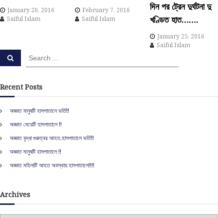
a
দিন পর ট্রেন দুর্ঘটনা দু
January 20, 2016
February 7, 2016
খণ্ডিত হাত…….
t
Saiful Islam
Saiful Islam
January 25, 2016
i
Saiful Islam
S
S
o
e
e
a
a
r
c
n
r
Recent Posts
h
c
h
অজ্ঞাত মানুষটি হাসপাতালে ভর্তি!!
f
অজ্ঞাত মেয়েটি হাসপাতালে !!
o
r
অজ্ঞাত বৃদ্ধা গুরুত্বর আহত,হাসপাতালে ভর্তি!!
:
অজ্ঞাত মানুষটি হাসপাতালে !!
অজ্ঞাত মহিলাটি আহত অবস্থায় হাসপাতালে!!!!
Archives