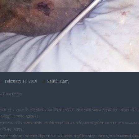
February 14, 2018
Saiful Islam
এই মাত্র পাওয়া
আজ ১৪.২.২০১৮ ইং আনুমানিক ২:০০ টায় ছাগলনাইয়া থেকে আসা অজ্ঞাত মানুষটি মারা গিয়েছে।উনার 
এক্সিডেন্ট এ আহত হয়েছেন।
প্রশংগত: মাথায় গুরুতর আঘাত পেয়েছিলেন।গায়ের রঙ ফর্সা,বয়স আনুমানিক ৪০ বছর।গত ১৩.২.২০১৮ 
ভর্তি করা হয়েছে।
ধন্যবাদ জানাচ্ছি সেই সকল মানুষ কে যারা এই অজ্ঞাত মানুষটিকে রাস্তা থেকে তুলে এনে চট্টগ্রা