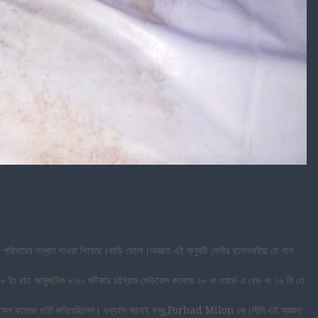
পরিবারের সন্ধান পাওয়া গিয়েছে।বাড়ি ভোলা।অজ্ঞাত এই মানুষটি ফেনীর ছাগলনাইয়া তে বাস
ইং রাত আনুমানিক ৮:০০ ঘটিকায় চট্টগ্রাম মেডিকেল কলেজে ২৮ নং ওয়ার্ড এ বেড নং ২৬ বি তে
ম মেডিকেল কলেজে ভর্তি করিয়েছিলেন। ধন্যবাদ জানাই বন্ধু,Forhad Milon কে।যিনি এই অজ্ঞাত