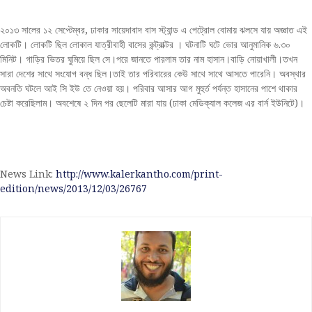
২০১৩ সালের ১২ সেপ্টেম্বর, ঢাকার সায়েদাবাদ বাস স্ট্যান্ড এ পেট্রোল বোমায় ঝলসে যায় অজ্ঞাত এই
লোকটি। লোকটি ছিল লোকাল যাত্রীবাহী বাসের কন্ট্রাক্টর । ঘটনাটি ঘটে ভোর আনুমানিক ৬.৩০
মিনিট। গাড়ির ভিতর ঘুমিয়ে ছিল সে।পরে জানতে পারলাম তার নাম হাসান।বাড়ি নোয়াখালী।তখন
সারা দেশের সাথে সংযোগ বন্ধ ছিল।তাই তার পরিবারের কেউ সাথে সাথে আসতে পারেনি। অবস্থার
অবনতি ঘটলে আই সি ইউ তে নেওয়া হয়। পরিবার আসার আগ মুহুর্ত পর্যন্ত হাসানের পাশে থাকার
চেষ্টা করেছিলাম। অবশেষে ২ দিন পর ছেলেটি মারা যায় (ঢাকা মেডিক্যাল কলেজ এর বার্ন ইউনিটে)।
News Link:
http://www.kalerkantho.com/print-
edition/news/2013/12/03/26767