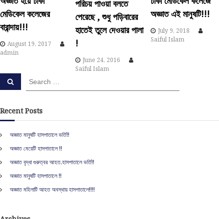
অজ্ঞাত হয়ে ঢাকা
ঢাকা মেডিকেল কলেজে
পরিচয় পাওয়া বলতে
মেডিকেল কলেজের
অজ্ঞাত এই মানুষটি!!!
i
পেরেছে , শুধু পড়িবারের
বারান্দায়!!!
হাতেই তুলে দেওয়ার পালা
July 9, 2018
g
Saiful Islam
!
August 19, 2017
admin
a
June 24, 2016
Saiful Islam
S
t
S
e
e
a
a
r
i
c
r
Recent Posts
h
c
o
h
অজ্ঞাত মানুষটি হাসপাতালে ভর্তি!!
f
n
অজ্ঞাত মেয়েটি হাসপাতালে !!
o
r
অজ্ঞাত বৃদ্ধা গুরুত্বর আহত,হাসপাতালে ভর্তি!!
:
অজ্ঞাত মানুষটি হাসপাতালে !!
অজ্ঞাত মহিলাটি আহত অবস্থায় হাসপাতালে!!!!
Archives