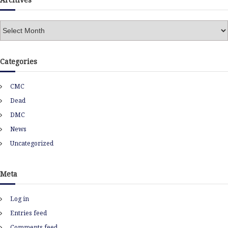
A
r
c
h
Categories
i
v
CMC
e
s
Dead
DMC
News
Uncategorized
Meta
Log in
Entries feed
Comments feed