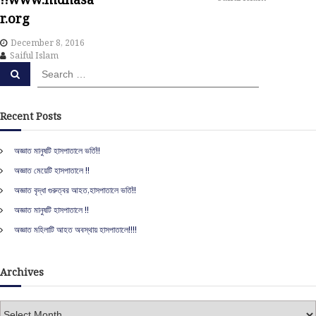
a
r.org
t
December 8, 2016
Saiful Islam
i
S
S
e
e
o
a
a
r
c
r
Recent Posts
h
n
c
h
অজ্ঞাত মানুষটি হাসপাতালে ভর্তি!!
f
অজ্ঞাত মেয়েটি হাসপাতালে !!
o
r
অজ্ঞাত বৃদ্ধা গুরুত্বর আহত,হাসপাতালে ভর্তি!!
:
অজ্ঞাত মানুষটি হাসপাতালে !!
অজ্ঞাত মহিলাটি আহত অবস্থায় হাসপাতালে!!!!
Archives
A