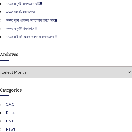
h
অজ্ঞাত মানুষটি হাসপাতালে ভর্তি!!
f
অজ্ঞাত মেয়েটি হাসপাতালে !!
o
r
অজ্ঞাত বৃদ্ধা গুরুত্বর আহত,হাসপাতালে ভর্তি!!
:
অজ্ঞাত মানুষটি হাসপাতালে !!
অজ্ঞাত মহিলাটি আহত অবস্থায় হাসপাতালে!!!!
Archives
A
r
c
h
Categories
i
v
CMC
e
s
Dead
DMC
News