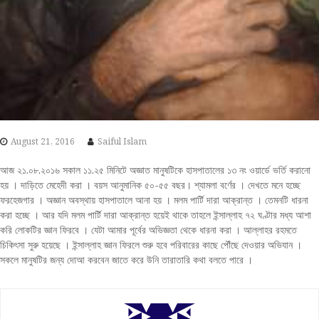
August 21, 2016
Saiful Islam
আজ ২১.০৮.২০১৬ সকাল ১১.২৫ মিনিটে অজ্ঞাত মানুষটিকে হাসপাতালের ১৩ নং ওয়ার্ডে ভর্তি করানো
হয় । দাড়িতে মেহেদী করা । বয়স আনুমানিক ৫০-৫৫ বছর। শ্যামলা বর্ণের । দেখতে মনে হচ্ছে
ফরহেজগার । অজ্ঞান অবস্থায় হাসপাতালে আনা হয় । মলম পার্টি দারা আক্রান্ত । তেমনটি ধারনা
করা হচ্ছে । আর যদি মলম পার্টি দারা আক্রান্ত হয়েই থাকে তাহলে ইন্সাল্লাহ ৭২ ঘণ্টার মধ্য আশা
করি লোকটির জ্ঞান ফিরবে । যেটা আমার পূর্বের অভিজ্ঞতা থেকে ধারনা করা । আল্লাহর রহমতে
চিকিৎসা সুরু হয়েছে । ইন্সাল্লাহ জ্ঞান ফিরলে শুরু হবে পরিবারের কাছে পৌঁছে দেওয়ার অভিযান ।
সকলে মানুষটির জন্য দোআ করবেন জাতে করে উনি তারাতারি কথা বলতে পারে ।