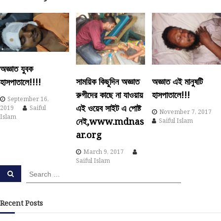
a
v
i
অজ্ঞাত যুবক
সাময়িক কিছুদিন অজ্ঞাত
অজ্ঞাত এই মানুষটি
হাসপাতালে!!!!
g
রুগীদের কাছে না যাওয়ায়
হাসপাতালে!!!
September 16,
a
এই ওয়েব সাইট এ পোষ্ট
2019
Saiful
November 7, 2017
Islam
নেই,www.mdnas
Saiful Islam
t
ar.org
i
March 9, 2017
Saiful Islam
S
o
S
e
e
a
a
r
n
c
r
Recent Posts
h
c