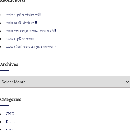
Recent Posts
h
c
h
অজ্ঞাত মানুষটি হাসপাতালে ভর্তি!!
f
অজ্ঞাত মেয়েটি হাসপাতালে !!
o
r
অজ্ঞাত বৃদ্ধা গুরুত্বর আহত,হাসপাতালে ভর্তি!!
:
অজ্ঞাত মানুষটি হাসপাতালে !!
অজ্ঞাত মহিলাটি আহত অবস্থায় হাসপাতালে!!!!
Archives
A
r
c
h
Categories
i
v
CMC
e
s
Dead
DMC