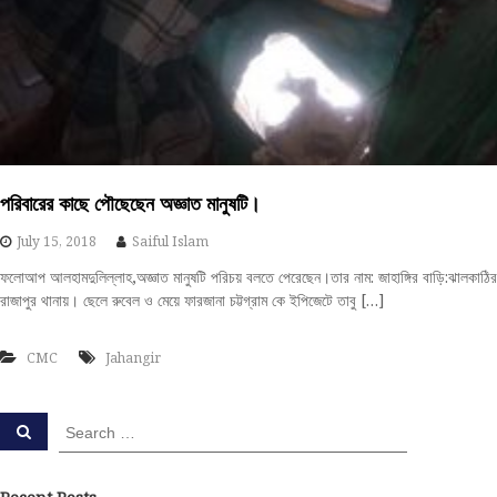
পরিবারের কাছে পৌছেছেন অজ্ঞাত মানুষটি।
July 15, 2018
Saiful Islam
ফলোআপ আলহামদুলিল্লাহ,অজ্ঞাত মানুষটি পরিচয় বলতে পেরেছেন।তার নাম: জাহাঙ্গির বাড়ি:ঝালকাঠির
রাজাপুর থানায়। ছেলে রুবেল ও মেয়ে ফারজানা চট্টগ্রাম কে ইপিজেটে তাবু […]
CMC
Jahangir
S
S
e
e
a
a
r
c
r