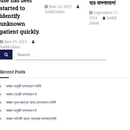
use has beer
হয়ে হাসপাতালে!
i
June 22, 2019
started to
Saiful Islam
September 17,
identify
g
2016
Saiful
unknown
Islam
a
patient quickly.
June 19, 2019
t
Saiful Islam
S
S
i
e
e
a
a
r
o
c
r
Recent Posts
h
c
n
h
অজ্ঞাত মানুষটি হাসপাতালে ভর্তি!!
f
অজ্ঞাত মেয়েটি হাসপাতালে !!
o
r
অজ্ঞাত বৃদ্ধা গুরুত্বর আহত,হাসপাতালে ভর্তি!!
:
অজ্ঞাত মানুষটি হাসপাতালে !!
অজ্ঞাত মহিলাটি আহত অবস্থায় হাসপাতালে!!!!