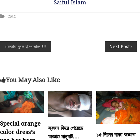
Saiful Islam
CMC
P
অজ্ঞাত যুবক হাসপাতালে!!!!
Next Post
o
s
You May Also Like
t
n
a
Special orange
স্বজন ফিরে পেয়েছে
v
color dress’s
১৫ দিনের বাচ্চা অজ্ঞাত
অজ্ঞাত মানুষটি….