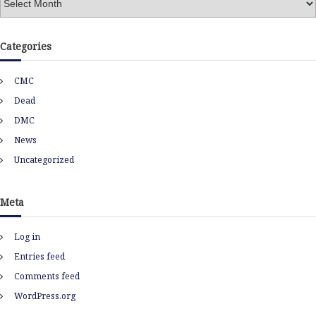
r
c
h
Categories
i
v
CMC
e
s
Dead
DMC
News
Uncategorized
Meta
Log in
Entries feed
Comments feed
WordPress.org