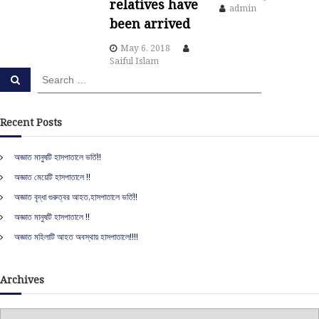
relatives have
admin
o
been arrived
n
May 6, 2018
Saiful Islam
S
S
e
e
a
a
r
c
r
Recent Posts
h
c
h
অজ্ঞাত মানুষটি হাসপাতালে ভর্তি!!
f
অজ্ঞাত মেয়েটি হাসপাতালে !!
o
r
অজ্ঞাত বৃদ্ধা গুরুত্বর আহত,হাসপাতালে ভর্তি!!
:
অজ্ঞাত মানুষটি হাসপাতালে !!
অজ্ঞাত মহিলাটি আহত অবস্থায় হাসপাতালে!!!!
Archives
A