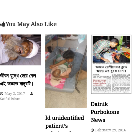
s
t
You May Also Like
n
a
v
i
জীবন যুদ্ধে হেরে গেল
এই অজ্ঞাত মানুষটি।
g
May 2, 2017
a
Saiful Islam
Dainik
t
Purbokone
ld unidentified
News
i
patient’s
February 29, 2016