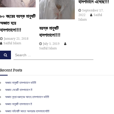
হাসপাতালে এসেছে!!!
i
September 17,
g
2022
Saiful
৮০ বছরের বয়স্ক মানুষটি
Islam
অজ্ঞাত হয়ে
a
বয়স্ক মানুষটি
হাসপাতালে!!!!
হাসপাতালে!!!!
t
January 21, 2018
Saiful Islam
July 5, 2019
i
Saiful Islam
S
S
e
e
o
a
a
r
c
r
Recent Posts
n
h
c
h
অজ্ঞাত মানুষটি হাসপাতালে ভর্তি!!
f
অজ্ঞাত মেয়েটি হাসপাতালে !!
o
r
অজ্ঞাত বৃদ্ধা গুরুত্বর আহত,হাসপাতালে ভর্তি!!
:
অজ্ঞাত মানুষটি হাসপাতালে !!
অজ্ঞাত মহিলাটি আহত অবস্থায় হাসপাতালে!!!!