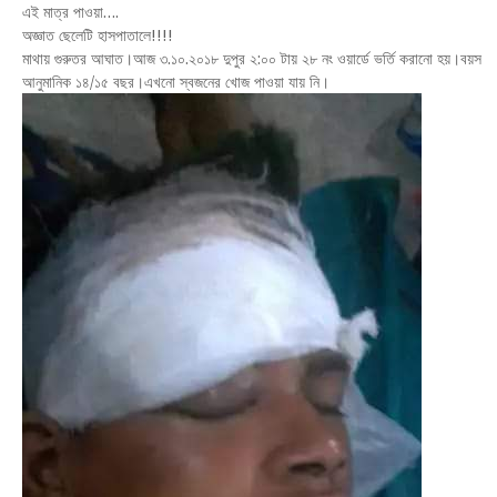
এই মাত্র পাওয়া….
অজ্ঞাত ছেলেটি হাসপাতালে!!!!
মাথায় গুরুতর আঘাত।আজ ৩.১০.২০১৮ দুপুর ২:০০ টায় ২৮ নং ওয়ার্ডে ভর্তি করানো হয়।বয়স
আনুমানিক ১৪/১৫ বছর।এখনো স্বজনের খোজ পাওয়া যায় নি।