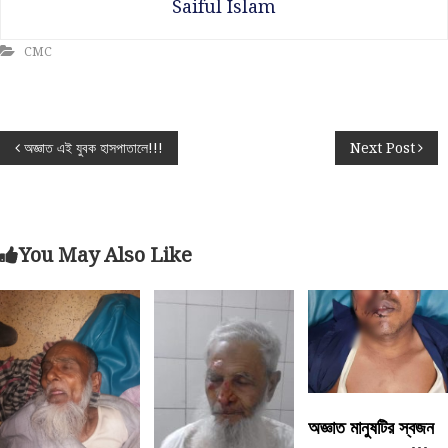
Saiful Islam
CMC
P
অজ্ঞাত এই যুবক হাসপাতালে!!!
Next Post
o
s
You May Also Like
t
n
a
v
অজ্ঞাত মানুষটির স্বজন