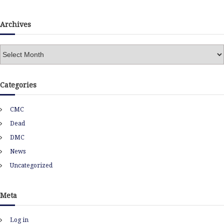
Archives
A
r
c
h
Categories
i
v
CMC
e
s
Dead
DMC
News
Uncategorized
Meta
Log in